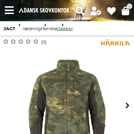
0
JAGT
Beklædning
Herretøj
Jakker
0