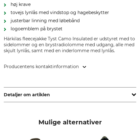
høj krave
tovejs lynlås med vindstop og hagebeskytter
justerbar linning med løbebånd
logoemblem på brystet
Härkilas fleecejakke Tyst Camo Insulated er udstyret med to
sidelommer og en brystradiolomme med udgang, alle med
skjult lynlås, samt med en inderlomme med lynlås.
Producentens kontaktinformation
Outfit International A/S, Greve Main 10, 2670 Greve,
Denmark, www.harkila.com
Detaljer om artiklen
Mærke
produkttype
Härkila
Fleecejakke
Mulige alternativer
yderstof
Fyld
87% Polyester
100% Polyester