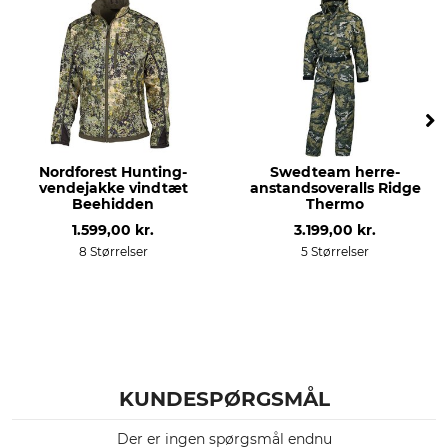
13% Polyacryl
Forstærkning
Vask
100% Polyester
30 °C nem at pleje
Blegning
Tørring
Må ikke bleges
Tør ikke i tørretumbleren
Nordforest Hunting-
Swedteam herre-
Strygning
Professionel tekstilpleje
vendejakke vindtæt
anstandsoveralls Ridge
Må ikke stryges
Ikke rørrensning
Beehidden
Thermo
1.599,00 kr.
3.199,00 kr.
Åndbarhed
Egenskaber
8 Størrelser
5 Størrelser
mellem
lydløs.
Til
Årstid
herrer
Efterår
Vinter
Hætte
Pasform
KUNDESPØRGSMÅL
Nej
slim
Der er ingen spørgsmål endnu