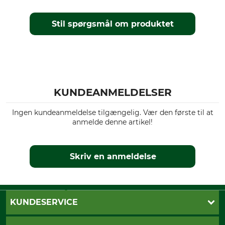
Vindtæthed
farve
vindafvisende
axis msp quantum
Stil spørgsmål om produktet
Tøjstørrelse
56
KUNDEANMELDELSER
Ingen kundeanmeldelse tilgængelig. Vær den første til at
anmelde denne artikel!
Skriv en anmeldelse
KUNDESERVICE
Kontakt