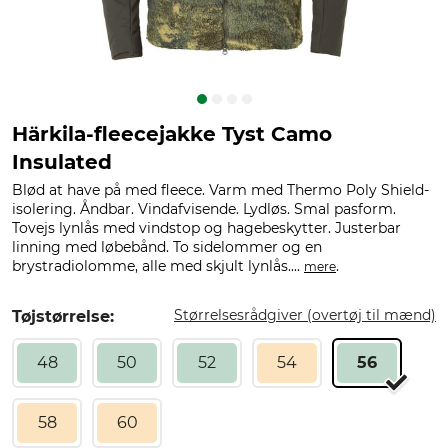
Härkila-fleecejakke Tyst Camo
Insulated
Blød at have på med fleece. Varm med Thermo Poly Shield-
isolering. Åndbar. Vindafvisende. Lydløs. Smal pasform.
Tovejs lynlås med vindstop og hagebeskytter. Justerbar
linning med løbebånd. To sidelommer og en
brystradiolomme, alle med skjult lynlås....
.
mere
Størrelsesrådgiver (overtøj til mænd)
Tøjstørrelse:
48
50
52
54
56
58
60