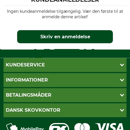
Ingen kundeanmeldelse tilgængelig. Vær den første til at
anmelde denne artikel!
Skriv en anmeldelse
KUNDESERVICE
Kontakt
INFORMATIONER
Nyhedsbrev
Cookie-indstillinger
Betalingsmåder
BETALINGSMÅDER
Fragt
Fortrydelsesret
Dankort
DANSK SKOVKONTOR
Fortrydelse af din ordre
Faktura
Reklamation
Mobile Pay
Karriere
Privatlivspolitik
Kreditkort