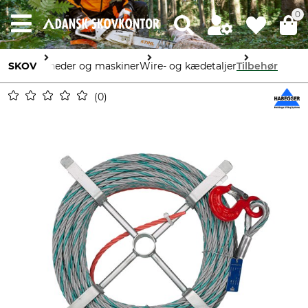
0
SKOV
Enheder og maskiner
Wire- og kædetaljer
Tilbehør
0