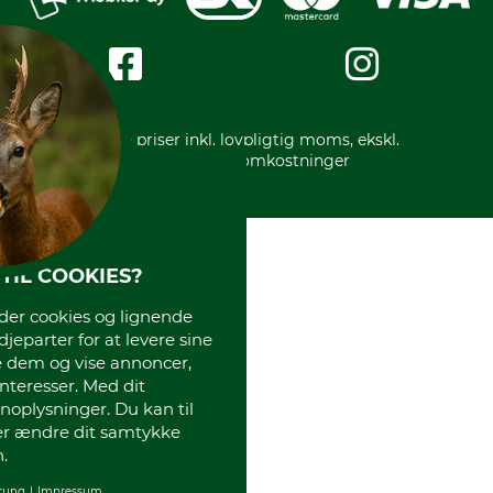
Messe datoer
Handelsbetingelser
Om os
Impressum
International
Gratis returlabel
* Alle priser inkl. lovpligtig moms, ekskl.
forsendelsesomkostninger
TIL COOKIES?
r cookies og lignende
djeparter for at levere sine
e dem og vise annoncer,
interesser. Med dit
oplysninger. Du kan til
ler ændre dit samtykke
.
rung
Impressum