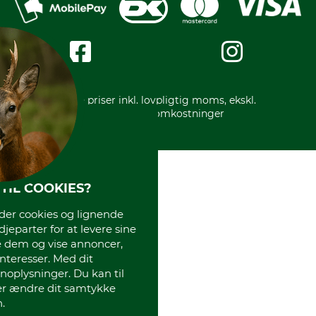
Privatlivspolitik
Kreditkort
Messe datoer
Handelsbetingelser
Om os
Impressum
International
Gratis returlabel
* Alle priser inkl. lovpligtig moms, ekskl.
forsendelsesomkostninger
TIL COOKIES?
r cookies og lignende
djeparter for at levere sine
e dem og vise annoncer,
interesser. Med dit
oplysninger. Du kan til
ler ændre dit samtykke
.