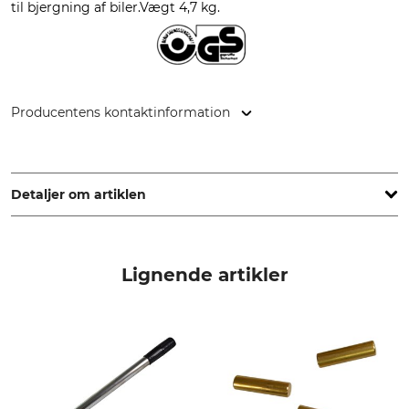
til bjergning af biler.Vægt 4,7 kg.
Producentens kontaktinformation
Jakob AG Habegger Seilzugtechnik, Dorfstr. 34, 3555
Trubschachen, Switzerland, www.jakob.com
Detaljer om artiklen
Mærke
produkttype
Habegger
Trækspil
Lignende artikler
Modelbetegnelse
Maks. trækkraft
HIT 6, enkelt
600 kg
produktion
Made in Switzerland