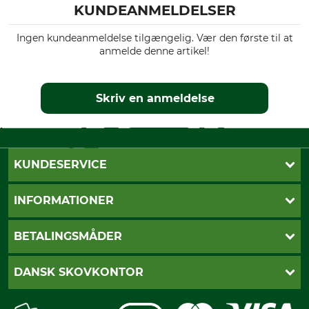
KUNDEANMELDELSER
Ingen kundeanmeldelse tilgængelig. Vær den første til at
anmelde denne artikel!
Skriv en anmeldelse
KUNDESERVICE
Kontakt
INFORMATIONER
Nyhedsbrev
Cookie-indstillinger
Betalingsmåder
BETALINGSMÅDER
Fragt
Fortrydelsesret
Dankort
DANSK SKOVKONTOR
Fortrydelse af din ordre
Faktura
Reklamation
Mobile Pay
Karriere