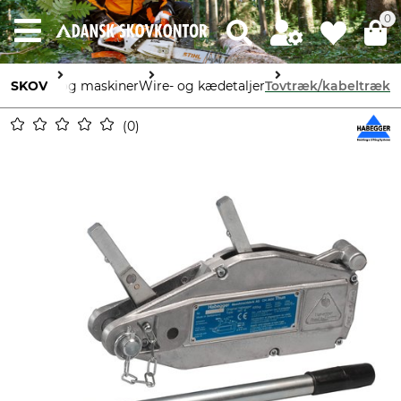
0
Enheder og maskiner
SKOV
Wire- og kædetaljer
Tovtræk/kabeltræk
0