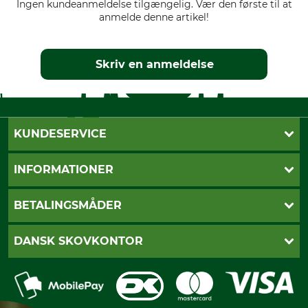
Ingen kundeanmeldelse tilgængelig. Vær den første til at
anmelde denne artikel!
Skriv en anmeldelse
KUNDESERVICE
Kontakt
INFORMATIONER
Nyhedsbrev
Cookie-indstillinger
Betalingsmåder
BETALINGSMÅDER
Fragt
Fortrydelsesret
Dankort
DANSK SKOVKONTOR
Fortrydelse af din ordre
Faktura
Reklamation
Mobile Pay
Karriere
Privatlivspolitik
Kreditkort
Messe datoer
Handelsbetingelser
Om os