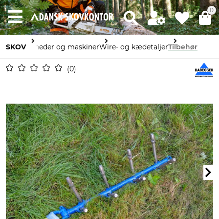
0
SKOV
Enheder og maskiner
Wire- og kædetaljer
Tilbehør
0