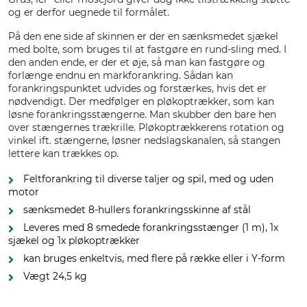
og er derfor uegnede til formålet.
På den ene side af skinnen er der en sænksmedet sjækel
med bolte, som bruges til at fastgøre en rund-sling med. I
den anden ende, er der et øje, så man kan fastgøre og
forlænge endnu en markforankring. Sådan kan
forankringspunktet udvides og forstærkes, hvis det er
nødvendigt. Der medfølger en pløkoptrækker, som kan
løsne forankringsstængerne. Man skubber den bare hen
over stængernes trækrille. Pløkoptrækkerens rotation og
vinkel ift. stængerne, løsner nedslagskanalen, så stangen
lettere kan trækkes op.
Feltforankring til diverse taljer og spil, med og uden
motor
sænksmedet 8-hullers forankringsskinne af stål
Leveres med 8 smedede forankringsstænger (1 m), 1x
sjækel og 1x pløkoptrækker
kan bruges enkeltvis, med flere på række eller i Y-form
Vægt 24,5 kg