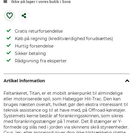
Ikke på lager i vores butik i Sorø
Gratis returforsendelse
Køb på regning (kreditværdighed forudsættes)
Hurtig forsendelse
Sikker betaling
Rådgivning fra eksperter
Artikel information
Feltankeret, Titan, er et mobilt ankerpunkt til almindelige
eller motoriserede spil, som Habegger Hit-Trac. Den kan
bruges næsten overalt, hvilket gør den ekstra interessant til
teknisk assistance og til at have med, på Offroad-køretøjer.
Systemets kerne består af forankringsskinnen, som sikres
med forankringsstænger på 1 meter. Det 8 stænger er Y-
formede og slås ned i jorden via skinnens skrå styreenheder.
Grus, ler- eller mosejord giver dog ikke tilstrækkelig støtte