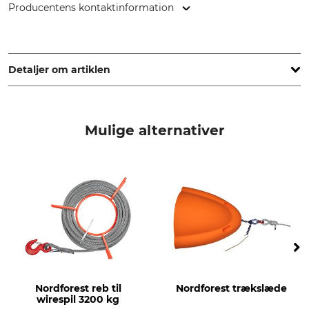
Producentens kontaktinformation
Jakob AG Habegger Seilzugtechnik, Dorfstr. 34, 3555
Trubschachen, Switzerland, www.jakob.com
Detaljer om artiklen
Mærke
produkttype
Habegger
Feltforankringssystem
Mulige alternativer
Modelbetegnelse
produktion
Titan
Made in Switzerland
Nordforest reb til
Nordforest trækslæde
wirespil 3200 kg