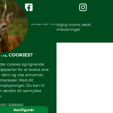
Impressum
International
Gratis returlabel
* Alle priser inkl. lovpligtig moms, ekskl.
forsendelsesomkostninger
TIL COOKIES?
r cookies og lignende
djeparter for at levere sine
e dem og vise annoncer,
interesser. Med dit
oplysninger. Du kan til
ler ændre dit samtykke
.
rung
Impressum
Konfigurér