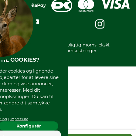
Privatlivspolitik
Kreditkort
Messe datoer
Handelsbetingelser
Om os
Impressum
International
Gratis returlabel
* Alle priser inkl. lovpligtig moms, ekskl.
forsendelsesomkostninger
TIL COOKIES?
r cookies og lignende
djeparter for at levere sine
e dem og vise annoncer,
interesser. Med dit
oplysninger. Du kan til
ler ændre dit samtykke
.
rung
Impressum
Konfigurér
4