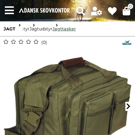
0
JAGT
Udstyr
Jagtudstyr
Jagttasker
0