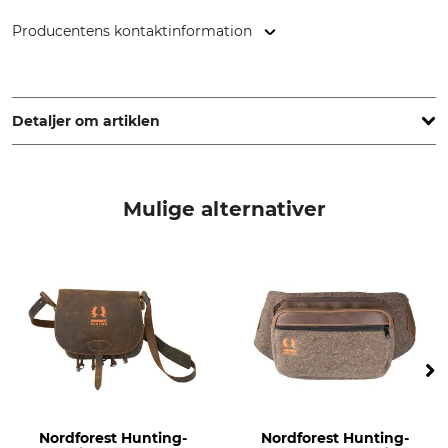
Producentens kontaktinformation
Polydaun BV, Edisonstraat 98, 7006 RE Doetinchem,
Netherlands, www.polydaun.nl
Detaljer om artiklen
Mærke
produkttype
Greenlands
Jagttaske
Mulige alternativer
Modelbetegnelse
Volumen
Lille
17 l
Vægt
1700 g
Nordforest Hunting-
Nordforest Hunting-