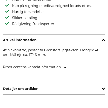
Køb på regning (kreditværdighed forudsættes)
Hurtig forsendelse
Sikker betaling
Rådgivning fra eksperter
Artikel information
Af hickorytræ, passer til Gränsfors-jagtøksen. Længde 48
cm. Mål øje ca. 17/46 mm.
Producentens kontaktinformation
Svalan Logistik AB, Gärdsgårdsvägen 2, 831 77 Östersund,
Sweden, www.gransforsbruk.com
Detaljer om artiklen
Mærke
produkttype
Gränsfors
Reserveskaft