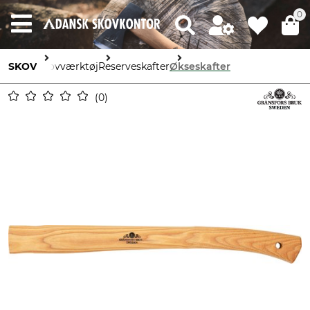
0
SKOV
Skovværktøj
Reserveskafter
Økseskafter
0