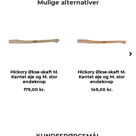
Mulige alternativer
Modelbetegnelse
produktion
Til jagtøkse
Made in Sweden
Træsort
Længde
Hickory
48 cm
Hickory Økse-skaft M.
Hickory Økse-skaft M.
Kantet øje og M. stor
Kantet øje og M. stor
endeknop
endeknop
179,00 kr.
149,00 kr.