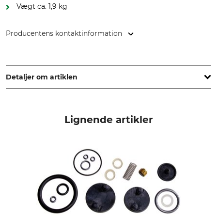
Vægt ca. 1,9 kg
Producentens kontaktinformation
GLORIA Haus- und Gartengeräte GmbH, Därmannsbusch 7,
58456 Witten, Germany, www.gloriagarten.de
Detaljer om artiklen
Mærke
Maks. arbejdstryk
Gloria
3 bar
Lignende artikler
produkttype
Modelbetegnelse
Tryksprøjteapparat
Gloria Primex 5
Tankkapacitet
produktion
5 l
Made in Poland