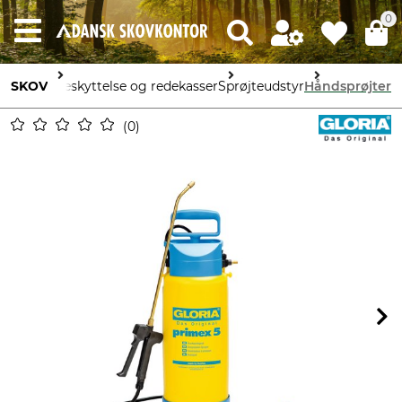
0
mpelse, beskyttelse og redekasser
SKOV
Sprøjteudstyr
Håndsprøjter
0