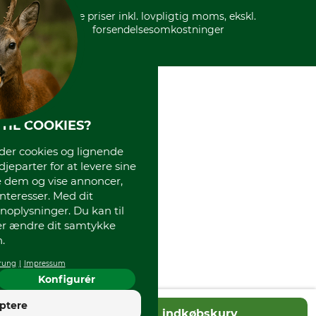
* Alle priser inkl. lovpligtig moms, ekskl.
forsendelsesomkostninger
TIL COOKIES?
r cookies og lignende
djeparter for at levere sine
e dem og vise annoncer,
interesser. Med dit
oplysninger. Du kan til
ler ændre dit samtykke
.
rung
Impressum
Konfigurér
4
ptere
Tilføj til indkøbskurv
God