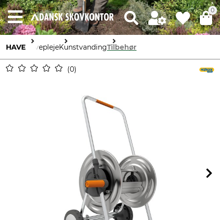
0
HAVE
Havepleje
Kunstvanding
Tilbehør
0