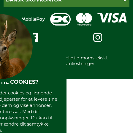
Fortrydelse af din ordre
Faktura
Reklamation
Mobile Pay
Karriere
Privatlivspolitik
Kreditkort
Messe datoer
Handelsbetingelser
Om os
Impressum
International
Gratis returlabel
* Alle priser inkl. lovpligtig moms, ekskl.
forsendelsesomkostninger
TIL COOKIES?
r cookies og lignende
djeparter for at levere sine
e dem og vise annoncer,
interesser. Med dit
oplysninger. Du kan til
ler ændre dit samtykke
.