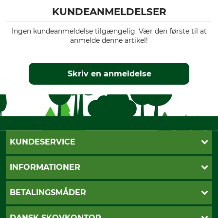
KUNDEANMELDELSER
Ingen kundeanmeldelse tilgængelig. Vær den første til at
anmelde denne artikel!
Skriv en anmeldelse
KUNDESERVICE
Kontakt
INFORMATIONER
Nyhedsbrev
Cookie-indstillinger
Betalingsmåder
BETALINGSMÅDER
Fragt
Fortrydelsesret
Dankort
DANSK SKOVKONTOR