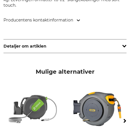
touch.
Producentens kontaktinformation
Hozelock Benelux, Postbox 348, 5140 AH Waalwijk,
Netherlands, www.hozelock.de
Detaljer om artiklen
Mærke
produkttype
Hozelock Exel
Slangevogne
Mulige alternativer
Modelbetegnelse
Vægt
GF Metal Tank 75
3,7 kg
produktion
Slangestørrelse
Made in Italy
1/2 "