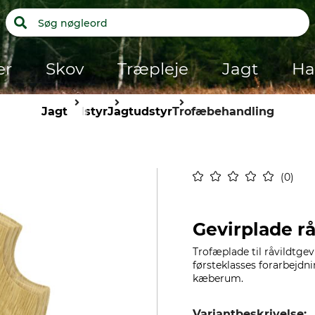
er
Skov
Træpleje
Jagt
Ha
Jagt
Udstyr
Jagtudstyr
Trofæbehandling
0
Gevirplade r
Trofæplade til råvildtgevi
førsteklasses forarbejdni
kæberum.
Variantbeskrivelse: