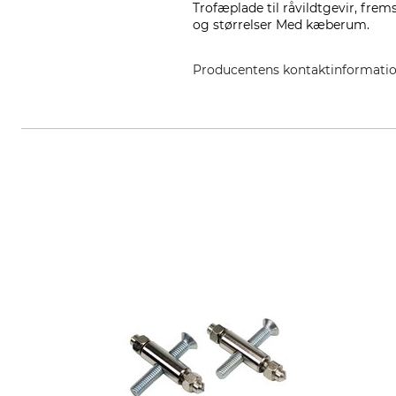
Trofæplade til råvildtgevir, frems
og størrelser Med kæberum.
Producentens kontaktinformati
EUROHUNT GmbH, Harzblick 25, 