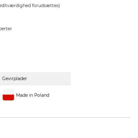
editværdighed forudsættes)
perter
Gevirplader
Made in Poland