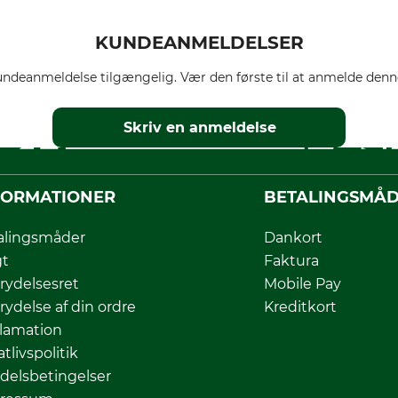
KUNDEANMELDELSER
ndeanmeldelse tilgængelig. Vær den første til at anmelde denne
Skriv en anmeldelse
FORMATIONER
BETALINGSMÅ
alingsmåder
Dankort
gt
Faktura
rydelsesret
Mobile Pay
rydelse af din ordre
Kreditkort
lamation
atlivspolitik
delsbetingelser