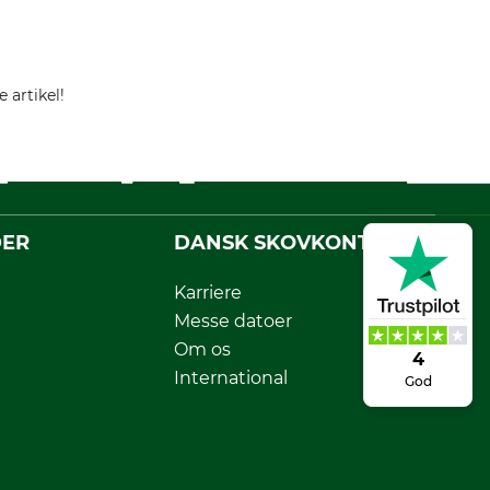
 artikel!
DER
DANSK SKOVKONTOR
Karriere
Messe datoer
Om os
4
International
God