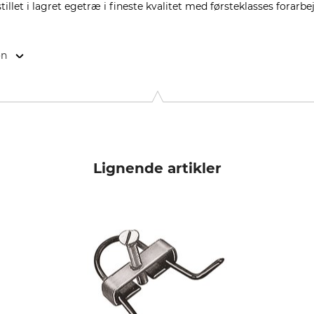
tillet i lagret egetræ i fineste kvalitet med førsteklasses forarbe
on
99768 Harztor, Germany, www.eurohunt.eu
Lignende artikler