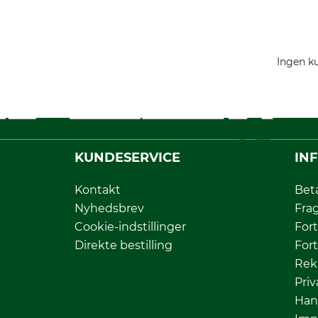
Ingen ku
KUNDESERVICE
IN
Kontakt
Bet
Nyhedsbrev
Fra
Cookie-indstillinger
Fort
Direkte bestilling
Fort
Rek
Priv
Han