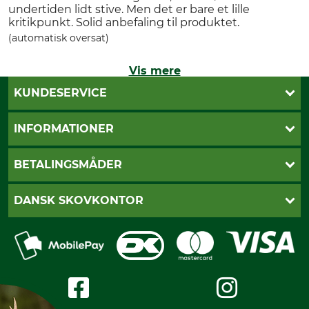
undertiden lidt stive. Men det er bare et lille
kritikpunkt. Solid anbefaling til produktet.
(automatisk oversat)
Vis mere
KUNDESERVICE
Kontakt
INFORMATIONER
Nyhedsbrev
Cookie-indstillinger
Betalingsmåder
BETALINGSMÅDER
Fragt
Fortrydelsesret
Dankort
DANSK SKOVKONTOR
Fortrydelse af din ordre
Faktura
Reklamation
Mobile Pay
Karriere
Privatlivspolitik
Kreditkort
Messe datoer
Handelsbetingelser
Om os
Impressum
International
Gratis returlabel