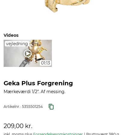
Videos
vejledning
01:13
Geka Plus Forgrening
Mærkeværdi 1/2". Af messing.
Artikelnr.:
5355501254
209,00 kr.
inkl. moms plus
Forsendelsesomkostninger
Bruttovægt 380 g