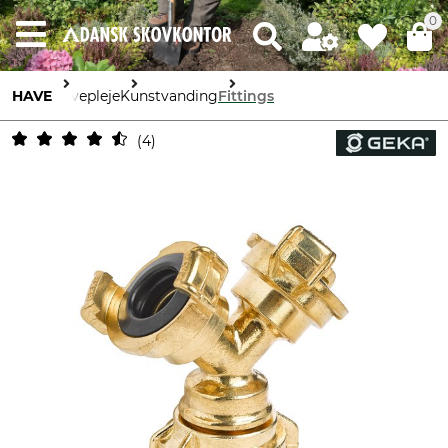
0
HAVE
Havepleje
Kunstvanding
Fittings
4