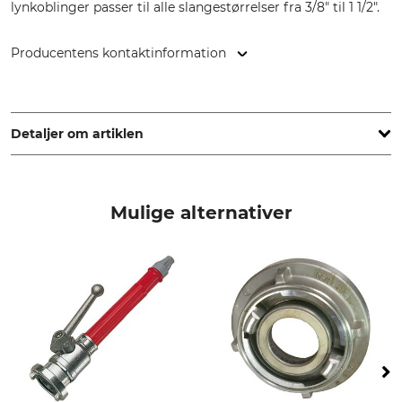
lynkoblinger passer til alle slangestørrelser fra 3/8" til 1 1/2".
Producentens kontaktinformation
KARASTO Armaturenfabrik Oehler GmbH, Manfred-von-
Ardenne-Allee 27, 71522 Backnang, Germany, www.geka.de
Detaljer om artiklen
Mærke
produkttype
Geka
Forgrening
Mulige alternativer