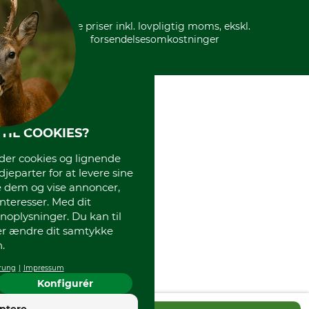
* Alle priser inkl. lovpligtig moms, ekskl.
forsendelsesomkostninger
TIL COOKIES?
r cookies og lignende
djeparter for at levere sine
e dem og vise annoncer,
interesser. Med dit
oplysninger. Du kan til
ler ændre dit samtykke
.
rung
Impressum
Konfigurér
4