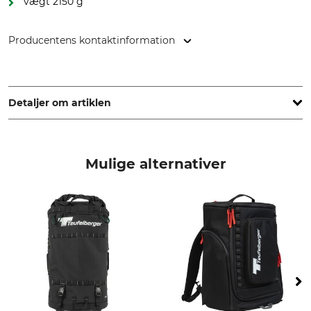
vægt 2150 g
Producentens kontaktinformation
FTC Tree, 1355 Chemin de Malombre - ZI Les Plaines, 26780
Malataverne, France, www.ftc-tree.com
Detaljer om artiklen
Mærke
produkttype
FTC
Materialetaske
Mulige alternativer
Modelbetegnelse
Bredde (udvendigt)
Koompassia
350 mm
Højde (udvendigt)
Dybde (udvendigt)
650 mm
140 mm
Volumen
Vægt
60 l
2150 g