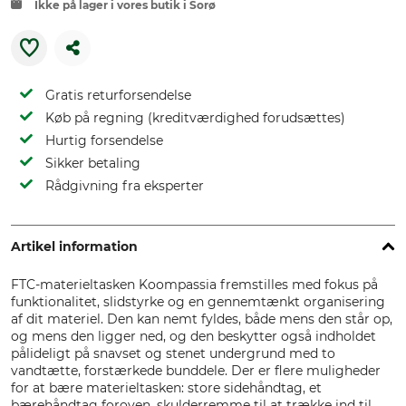
Ikke på lager i vores butik i Sorø
Gratis returforsendelse
Køb på regning (kreditværdighed forudsættes)
Hurtig forsendelse
Sikker betaling
Rådgivning fra eksperter
Artikel information
FTC-materieltasken Koompassia fremstilles med fokus på
funktionalitet, slidstyrke og en gennemtænkt organisering
af dit materiel. Den kan nemt fyldes, både mens den står op,
og mens den ligger ned, og den beskytter også indholdet
pålideligt på snavset og stenet undergrund med to
vandtætte, forstærkede bunddele. Der er flere muligheder
for at bære materieltasken: store sidehåndtag, et
bærehåndtag foroven, skulderremme til at trække ind til