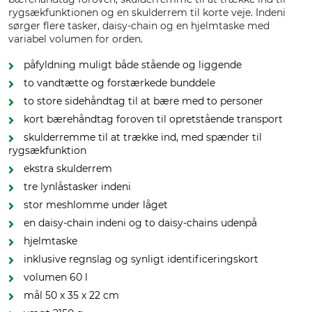
rygsækfunktionen og en skulderrem til korte veje. Indeni
sørger flere tasker, daisy-chain og en hjelmtaske med
variabel volumen for orden.
påfyldning muligt både stående og liggende
to vandtætte og forstærkede bunddele
to store sidehåndtag til at bære med to personer
kort bærehåndtag foroven til opretstående transport
skulderremme til at trække ind, med spænder til
rygsækfunktion
ekstra skulderrem
tre lynlåstasker indeni
stor meshlomme under låget
en daisy-chain indeni og to daisy-chains udenpå
hjelmtaske
inklusive regnslag og synligt identificeringskort
volumen 60 l
mål 50 x 35 x 22 cm