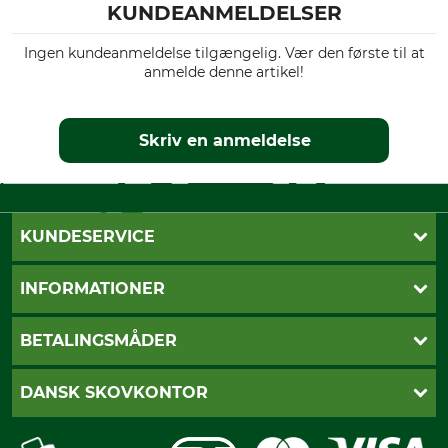
KUNDEANMELDELSER
Ingen kundeanmeldelse tilgængelig. Vær den første til at
anmelde denne artikel!
Skriv en anmeldelse
KUNDESERVICE
Kontakt
INFORMATIONER
Nyhedsbrev
Cookie-indstillinger
Betalingsmåder
BETALINGSMÅDER
Fragt
Fortrydelsesret
Dankort
DANSK SKOVKONTOR
Fortrydelse af din ordre
Faktura
Reklamation
Mobile Pay
Karriere