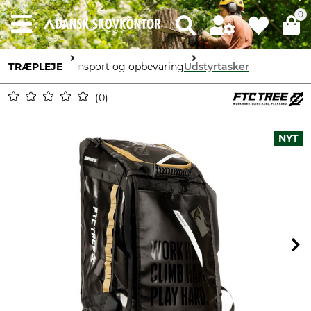
0
TRÆPLEJE
Transport og opbevaring
Udstyrtasker
0
NYT