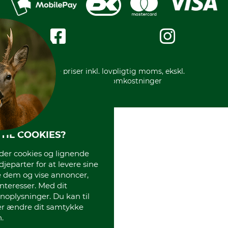
Privatlivspolitik
Kreditkort
Messe datoer
Handelsbetingelser
Om os
Impressum
International
Gratis returlabel
* Alle priser inkl. lovpligtig moms, ekskl.
forsendelsesomkostninger
TIL COOKIES?
r cookies og lignende
djeparter for at levere sine
e dem og vise annoncer,
interesser. Med dit
oplysninger. Du kan til
ler ændre dit samtykke
.