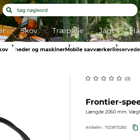
er
Skov
Træpleje
Jagt
Ha
kov
Enheder og maskiner
Mobile savværker
Reservede
0
Frontier-spee
Længde 2060 mm. Vægt
Artikelnr.:
7021875285