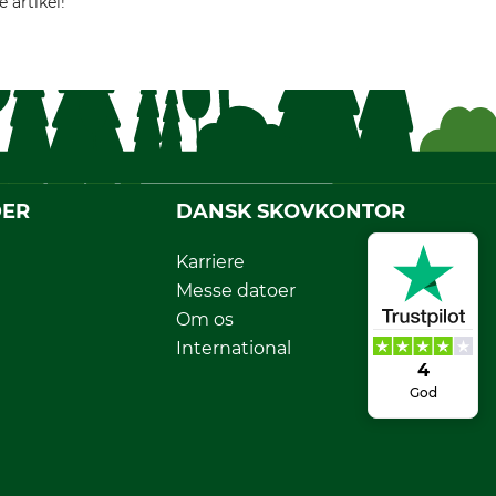
 artikel!
DER
DANSK SKOVKONTOR
Karriere
Messe datoer
Om os
International
4
God