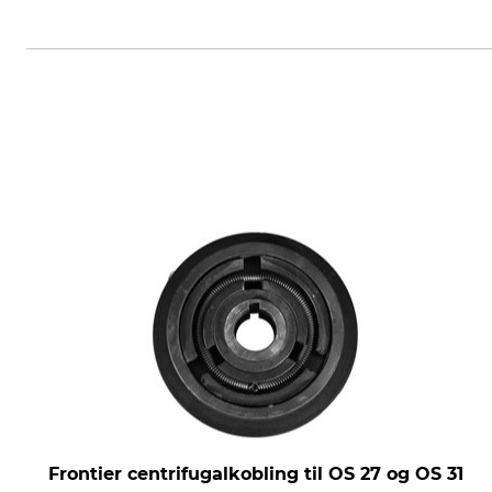
Grube KG, Hützeler Damm 38, 2
Frontier centrifugalkobling til OS 27 og OS 31