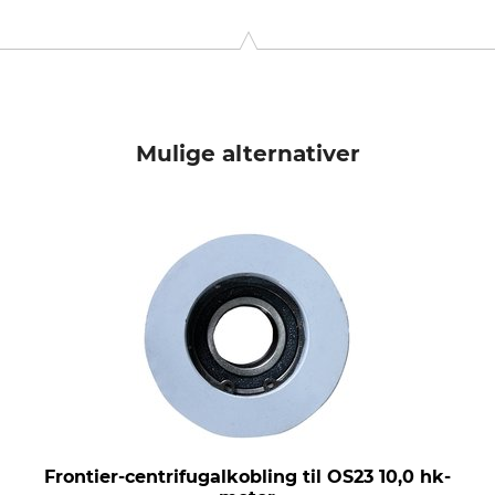
9646 Bispingen, Germany, www.grube.de
Mulige alternativer
Frontier-centrifugalkobling til OS23 10,0 hk-