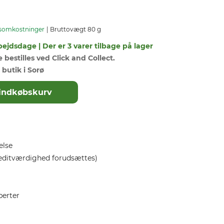
somkostninger
Bruttovægt 80 g
bejdsdage | Der er 3 varer tilbage på lager
bestilles ved Click and Collect.
 butik i Sorø
il indkøbskurv
else
editværdighed forudsættes)
perter