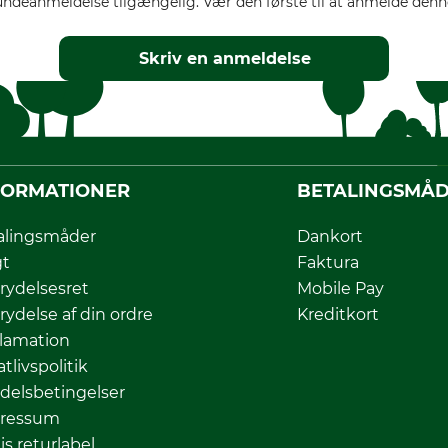
ndeanmeldelse tilgængelig. Vær den første til at anmelde denne
Skriv en anmeldelse
FORMATIONER
BETALINGSMÅ
alingsmåder
Dankort
gt
Faktura
rydelsesret
Mobile Pay
rydelse af din ordre
Kreditkort
lamation
atlivspolitik
delsbetingelser
ressum
is returlabel