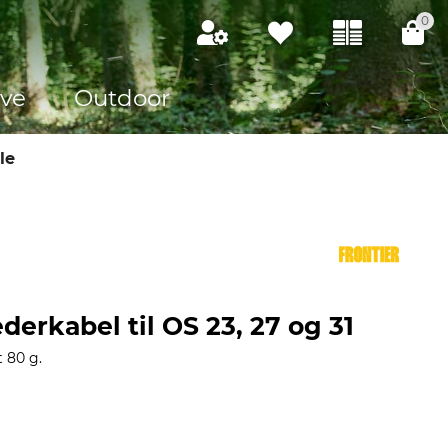
0
ve
Outdoor
le
derkabel til OS 23, 27 og 31
 80 g.