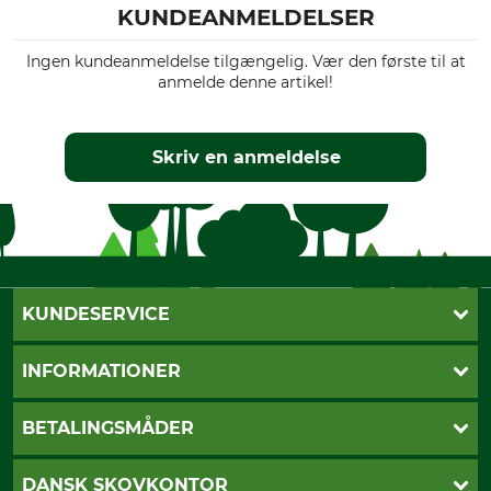
KUNDEANMELDELSER
Ingen kundeanmeldelse tilgængelig. Vær den første til at
anmelde denne artikel!
Skriv en anmeldelse
KUNDESERVICE
Kontakt
INFORMATIONER
Nyhedsbrev
Cookie-indstillinger
Betalingsmåder
BETALINGSMÅDER
Fragt
Fortrydelsesret
Dankort
DANSK SKOVKONTOR