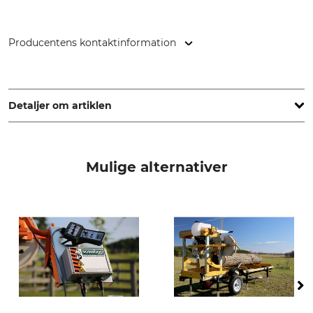
Producentens kontaktinformation
Grube KG, Hützeler Damm 38, 29646 Bispingen, Germany,
www.grube.de
Detaljer om artiklen
Mærke
produkttype
Frontier Sawmills
afdækning af rustfrit stål
Mulige alternativer
Til savværk
Frontier OS27
Frontier OS31