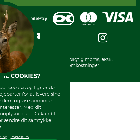
Fortrydelse af din ordre
Faktura
Reklamation
Mobile Pay
Karriere
Privatlivspolitik
Kreditkort
Messe datoer
Handelsbetingelser
Om os
Impressum
International
Gratis returlabel
* Alle priser inkl. lovpligtig moms, ekskl.
forsendelsesomkostninger
TIL COOKIES?
r cookies og lignende
djeparter for at levere sine
e dem og vise annoncer,
interesser. Med dit
oplysninger. Du kan til
ler ændre dit samtykke
.
rung
Impressum