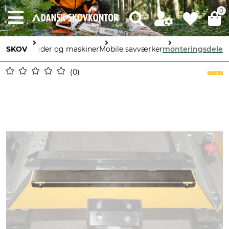
0
SKOV
Enheder og maskiner
Mobile savværker
monteringsdele
0