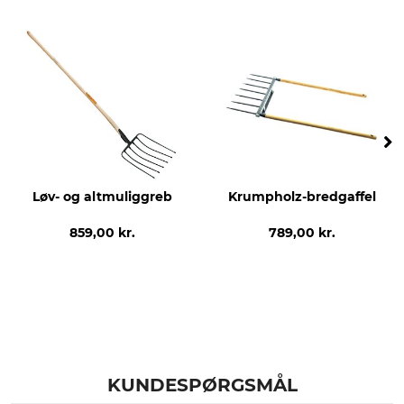
Modelbetegnelse
produktion
Til greb
Made in Germany
Træsort
Længde
Asketræ
85 cm
Vægt
940 g
Løv- og altmuliggreb
Krumpholz-bredgaffel
859,00 kr.
789,00 kr.
KUNDESPØRGSMÅL