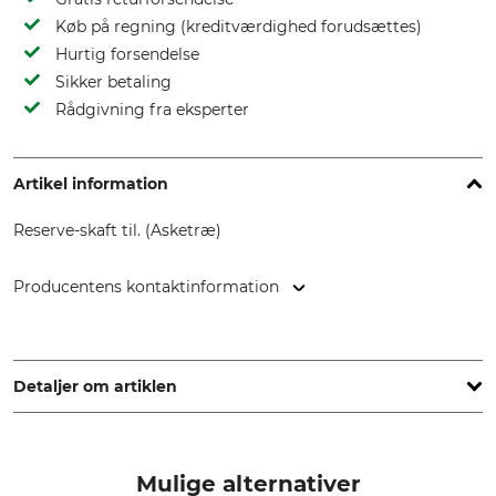
Køb på regning (kreditværdighed forudsættes)
Hurtig forsendelse
Sikker betaling
Rådgivning fra eksperter
Artikel information
Reserve-skaft til. (Asketræ)
Producentens kontaktinformation
FREUND VICTORIA Gartengeräte GmbH, Stuttgarter Str. 4 ,
73614 Schorndorf, Germany, www.freund-victoria.de
Detaljer om artiklen
Mærke
produkttype
Freund
Reserveskaft
Mulige alternativer