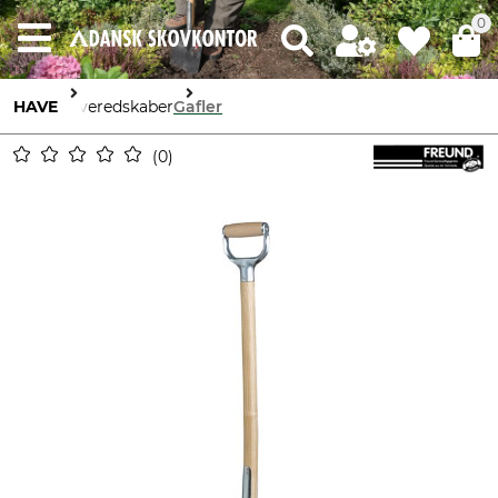
0
HAVE
Haveredskaber
Gafler
0