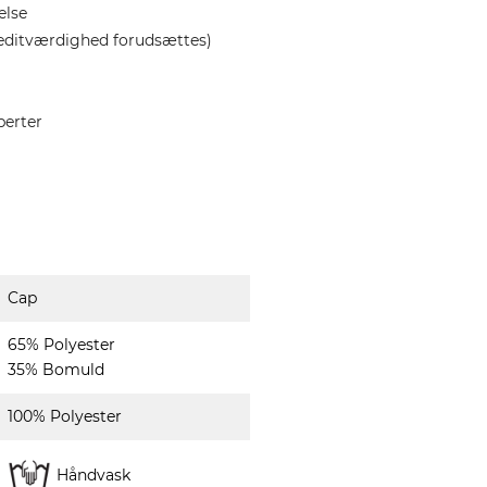
else
editværdighed forudsættes)
perter
Cap
65% Polyester
35% Bomuld
100% Polyester
Håndvask