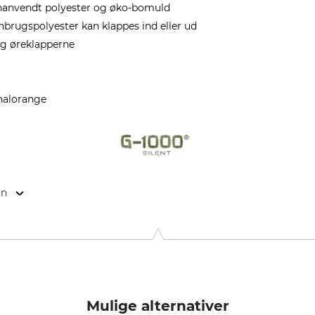
enanvendt polyester og øko-bomuld
nbrugspolyester kan klappes ind eller ud
ag øreklapperne
nalorange
on
n 141, 894 35 Själevad, Sweden, www.fjallraven.com
Mulige alternativer