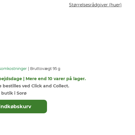
Størrelsesrådgiver (huer)
somkostninger
Bruttovægt 95 g
bejdsdage | Mere end 10 varer på lager.
bestilles ved Click and Collect.
 butik i Sorø
il indkøbskurv