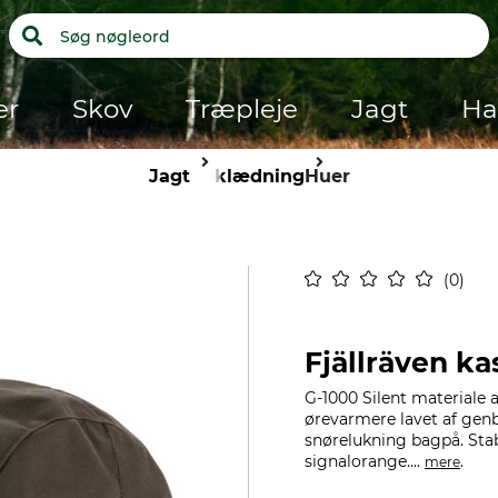
er
Skov
Træpleje
Jagt
Ha
Jagt
Beklædning
Huer
0
Fjällräven ka
G-1000 Silent materiale 
ørevarmere lavet af genb
snørelukning bagpå. Sta
signalorange....
.
mere