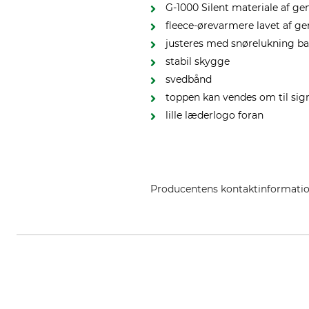
G-1000 Silent materiale af g
fleece-ørevarmere lavet af ge
justeres med snørelukning b
stabil skygge
svedbånd
toppen kan vendes om til sig
lille læderlogo foran
Producentens kontaktinformati
Fenix Outdoor E-Com AB, Brogata