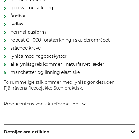
god varmeisolering
åndbar
lydløs
normal pasform
robust G-1000-forstærkning i skulderområdet
stående krave
lynlås med hagebeskytter
alle lynlåsgreb kommer i naturfarvet læder
manchetter og linning elastiske
To rummelige stiklommer med lynlås gør desuden
Fjällrävens fleecejakke Sten praktisk.
Producentens kontaktinformation
Fenix Outdoor E-Com AB, Brogatan 141, 894 35 Själevad,
Sweden, www.fjallraven.com
Detaljer om artiklen