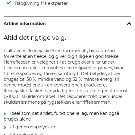
Rådgivning fra eksperter
Artikel information
Altid det rigtige valg.
Fjällrävens fleecejakke Sten rummer alt, hvad du kan
forvente af en fleece, og giver dig tillige en god følelse.
Herrefleecen er velegnet til at bruge over eller under.
Fleecematerialet fremstilles i en miljøvenlig proces, hvor
fibrene spindes og farves samtidigt. Det betyder, at der
bruges ca. 50 % mindre vand og 32 % mindre energi til
denne model end til en konventionelt produceret
fleecejakke. Jakken har yderligere forstærkninger af robust
G-1000 i skulderområdet. Det reducerer friktionen under
skulderremmene på rygsækken eller riffelremmen.
ideel som det andet, funktionelle lag, men kan også
bruges alene
af genbrugspolyester
let meleret look