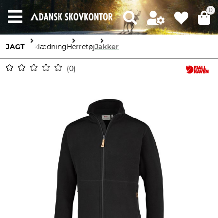
0
JAGT
Beklædning
Herretøj
Jakker
0