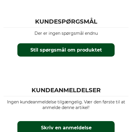
Revirarbejde
Åndbarhed
Egenskaber
mellem
lydløs.
KUNDESPØRGSMÅL
Til
Årstid
Der er ingen spørgsmål endnu
herrer
Efterår
Vinter
Stil spørgsmål om produktet
Forår
Hætte
Pasform
Nej
regular
Miljø
farve
Genanvendt materiale
KUNDEANMELDELSER
black
Ingen kundeanmeldelse tilgængelig. Vær den første til at
Tøjstørrelse
anmelde denne artikel!
L
Skriv en anmeldelse