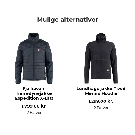
Mærke
produkttype
Fjällräven
Fleecejakke
Mulige alternativer
Modelbetegnelse
yderstof
Sten
100% Polyester
Forstærkning
Ikke-tekstildele af animalsk
oprindelse
65% Polyester
Ja
35% Bomuld
Vask
Blegning
40 °C kulørt vask
Må ikke bleges
Fjällräven-
Lundhags-jakke Tived
Tørring
Strygning
herredynejakke
Merino Hoodie
Tør ikke i tørretumbleren
Strygning op til 110 °C
Expedition X-Lätt
1.299,00 kr.
1.799,00 kr.
2 Farver
Professionel tekstilpleje
Anledning
2 Farver
Ikke rørrensning
Jagtstok
Bjergjagt
Anstand