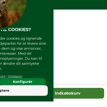
TIL COOKIES?
r cookies og lignende
djeparter for at levere sine
e dem og vise annoncer,
interesser. Med dit
oplysninger. Du kan til
ler ændre dit samtykke
.
rung
Impressum
Konfigurér
4
ptere
Tilføj til indkøbskurv
God