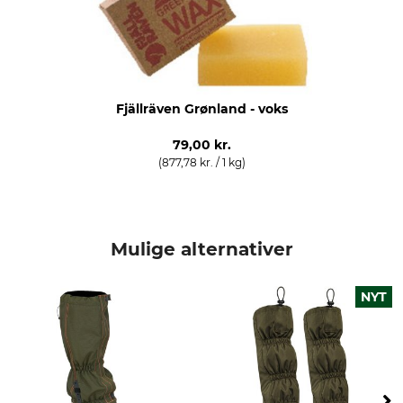
Tøjstørrelse
L/XL
Fjällräven Grønland - voks
79,00 kr.
(877,78 kr. / 1 kg)
Mulige alternativer
NYT