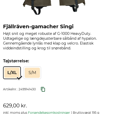
Fjällräven-gamacher Singi
Højt snit og meget robuste af G-1000 HeavyDuty.
Udtagelige og længdejusterbare sålbånd af hypalon.
Gennemgående lynlås med klap og velcro. Elastisk
viddeindstilling og krog til snørebånd.
Tøjstørrelse:
L/XL
S/M
Artikelnr.:
2499141430
629,00 kr.
inkl. moms plus
Forsendelsesomkostninger
Bruttovægt 195 g