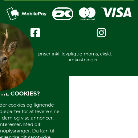
Reklamation
Mobile Pay
Karriere
Privatlivspolitik
Kreditkort
Messe datoer
Handelsbetingelser
Om os
Impressum
International
Gratis returlabel
* Alle priser inkl. lovpligtig moms, ekskl.
forsendelsesomkostninger
TIL COOKIES?
r cookies og lignende
djeparter for at levere sine
e dem og vise annoncer,
interesser. Med dit
oplysninger. Du kan til
ler ændre dit samtykke