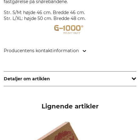
fastgørelse på snørebåndene.
Str. S/M: højde 46 cm. Bredde 46 cm.
Str. L/XL: højde 50 cm. Bredde 48 cm.
Producentens kontaktinformation
Fenix Outdoor E-Com AB, Brogatan 141, 894 35 Själevad,
Sweden, www.fjallraven.com
Detaljer om artiklen
yderstof
Ikke-tekstildele af animalsk
oprindelse
65% Polyester
Lignende artikler
Ja
35% Bomuld
Til
farve
herrer
dark olive
damer