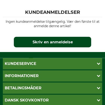
KUNDEANMELDELSER
Ingen kundeanmeldelse tilgængelig. Vær den første til at
anmelde denne artikel!
Skriv en anmeldelse
KUNDESERVICE
Kontakt
INFORMATIONER
Nyhedsbrev
Cookie-indstillinger
Betalingsmåder
BETALINGSMÅDER
Fragt
Fortrydelsesret
Dankort
DANSK SKOVKONTOR
Fortrydelse af din ordre
Faktura