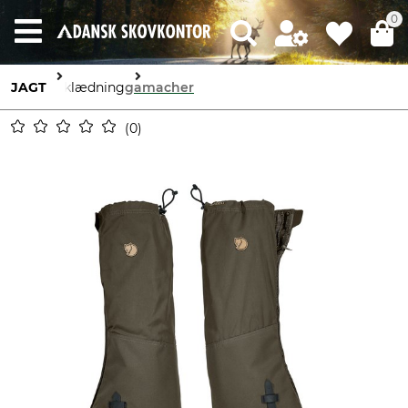
0
JAGT
Beklædning
gamacher
0