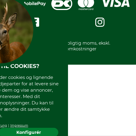
Privatlivspolitik
Kreditkort
Messe datoer
Handelsbetingelser
Om os
Impressum
International
Gratis returlabel
* Alle priser inkl. lovpligtig moms, ekskl.
forsendelsesomkostninger
TIL COOKIES?
r cookies og lignende
djeparter for at levere sine
e dem og vise annoncer,
interesser. Med dit
oplysninger. Du kan til
ler ændre dit samtykke
.
rung
Impressum
Konfigurér