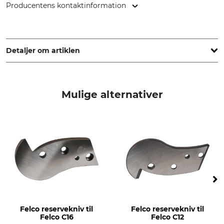
Producentens kontaktinformation
FELCO Europe GmbH, Ludwigsburger Str. 71, 71691
Freiberg/N., Germany, www.felco.eu
Detaljer om artiklen
Mærke
produkttype
Felco
Reserveskær
Mulige alternativer
Modelbetegnelse
produktion
til Felco 9 og 10
Made in Switzerland
Felco reservekniv til
Felco reservekniv til
Felco C16
Felco C12