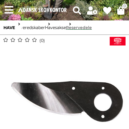
0
HAVE
Haveredskaber
Havesakse
Reservedele
0