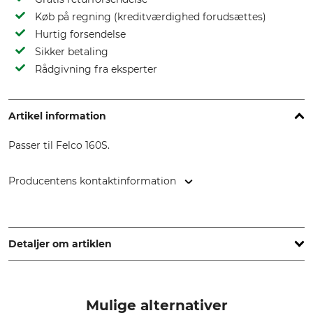
Køb på regning (kreditværdighed forudsættes)
Hurtig forsendelse
Sikker betaling
Rådgivning fra eksperter
Artikel information
Passer til Felco 160S.
Producentens kontaktinformation
FELCO Europe GmbH, Ludwigsburger Str. 71, 71691
Freiberg/N., Germany, www.felco.eu
Detaljer om artiklen
Mærke
produkttype
Felco
Reserveskær
Mulige alternativer