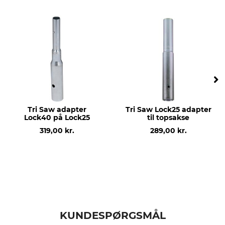
Modelbetegnelse
produktion
Til Felco 160S
Made in France
Tri Saw adapter
Tri Saw Lock25 adapter
Lock40 på Lock25
til topsakse
319,00 kr.
289,00 kr.
KUNDESPØRGSMÅL