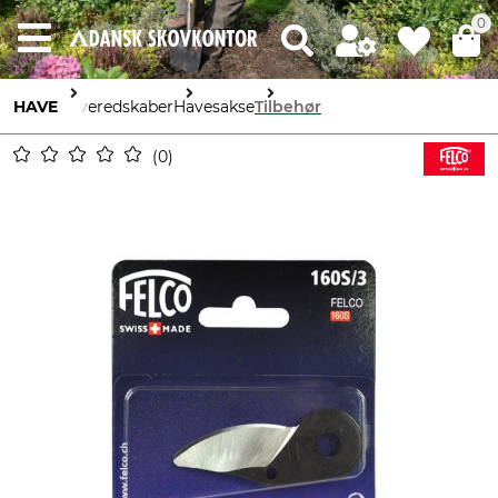
0
HAVE
Haveredskaber
Havesakse
Tilbehør
0