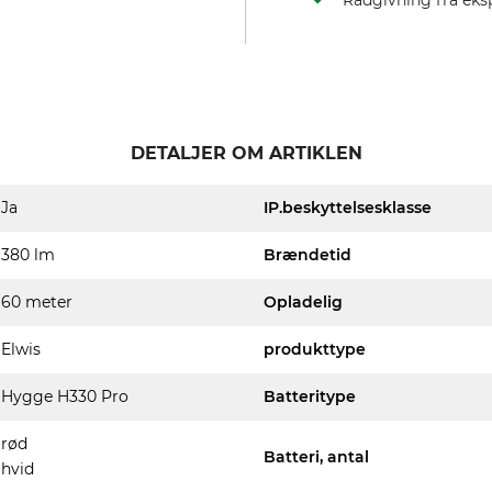
Rådgivning fra eks
DETALJER OM ARTIKLEN
Ja
IP.beskyttelsesklasse
380 lm
Brændetid
60 meter
Opladelig
Elwis
produkttype
Hygge H330 Pro
Batteritype
rød
Batteri, antal
hvid