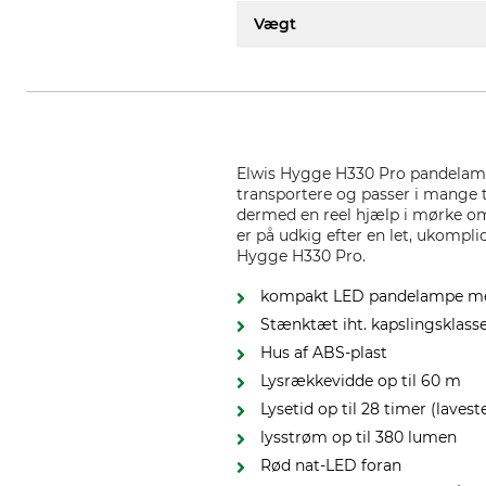
Vægt
Elwis Hygge H330 Pro pandelamp
transportere og passer i mange t
dermed en reel hjælp i mørke om
er på udkig efter en let, ukompli
Hygge H330 Pro.
kompakt LED pandelampe med
Stænktæt iht. kapslingsklass
Hus af ABS-plast
Lysrækkevidde op til 60 m
Lysetid op til 28 timer (laveste
lysstrøm op til 380 lumen
Rød nat-LED foran