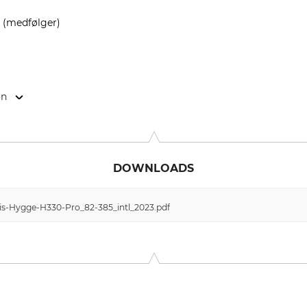
 (medfølger)
on
2820 Gentofte, Denmark, www.elwislighting.com
DOWNLOADS
is-Hygge-H330-Pro_82-385_intl_2023.pdf