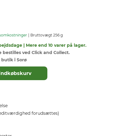
somkostninger
Bruttovægt 256 g
bejdsdage | Mere end 10 varer på lager.
bestilles ved Click and Collect.
 butik i Sorø
il indkøbskurv
else
editværdighed forudsættes)