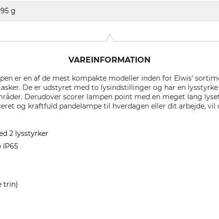
95 g
VAREINFORMATION
en er en af de mest kompakte modeller inden for Elwis' sortim
asker. De er udstyret med to lysindstillinger og har en lysstyrke
råder. Derudover scorer lampen point med en meget lang lysetid
ceret og kraftfuld pandelampe til hverdagen eller dit arbejde, vi
 2 lysstyrker
e IP65
 trin)