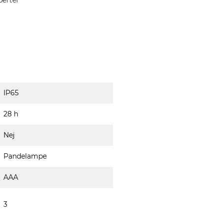
perter
IP65
28 h
Nej
Pandelampe
AAA
3