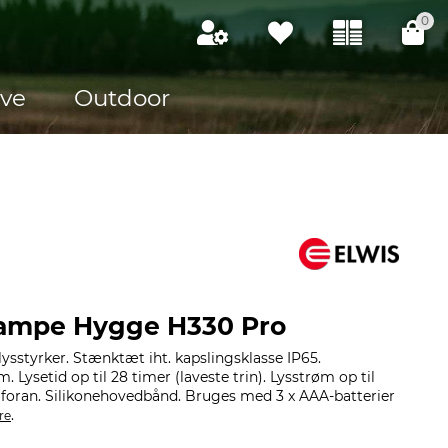
0
ve
Outdoor
lampe Hygge H330 Pro
sstyrker. Stænktæt iht. kapslingsklasse IP65.
. Lysetid op til 28 timer (laveste trin). Lysstrøm op til
foran. Silikonehovedbånd. Bruges med 3 x AAA-batterier
.
re