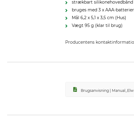
strækbart silikonehovedbånd
bruges med 3 x AAA-batterier
Mål 6,2 x 5,1 x 3,5 cm (Hus)
Vægt 95 g (klar til brug)
Producentens kontaktinformati
Elwis Lighting, Sandtoften 11, 
Brugsanvisning | Manual_Elw