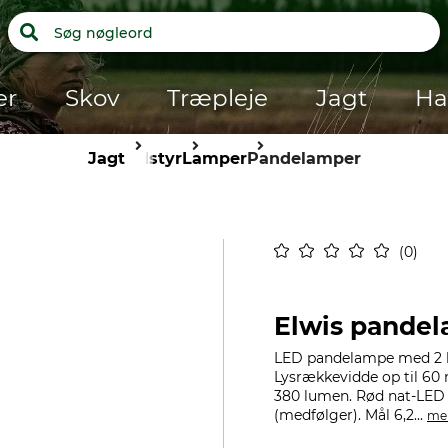
er
Skov
Træpleje
Jagt
Ha
Jagt
Udstyr
Lamper
Pandelamper
0
Elwis pande
LED pandelampe med 2 ly
Lysrækkevidde op til 60 m
380 lumen. Rød nat-LED 
(medfølger). Mål 6,2...
me