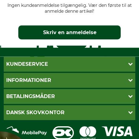
Ingen kundeanmeldelse tilgængelig. Vær den første til at
anmelde denne artikel!
Skriv en anmeldelse
KUNDESERVICE
Kontakt
INFORMATIONER
Nyhedsbrev
Cookie-indstillinger
Betalingsmåder
BETALINGSMÅDER
Fragt
Fortrydelsesret
Dankort
DANSK SKOVKONTOR
Fortrydelse af din ordre
Faktura
Reklamation
Mobile Pay
Karriere
Privatlivspolitik
Kreditkort
Messe datoer
Handelsbetingelser