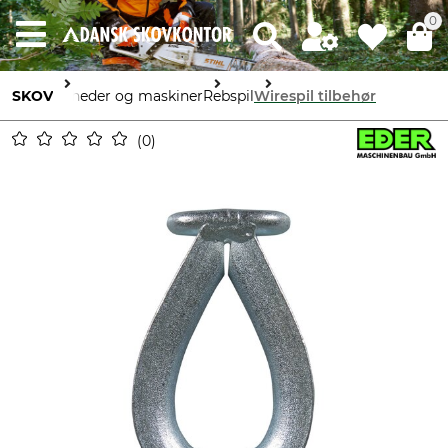
0
SKOV
Enheder og maskiner
Rebspil
Wirespil tilbehør
0