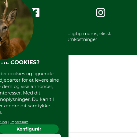
Om os
Impressum
International
Gratis returlabel
* Alle priser inkl. lovpligtig moms, ekskl.
forsendelsesomkostninger
TIL COOKIES?
r cookies og lignende
djeparter for at levere sine
e dem og vise annoncer,
interesser. Med dit
oplysninger. Du kan til
ler ændre dit samtykke
.
rung
Impressum
Konfigurér