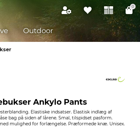
0
ve
Outdoor
kser
rebukser Ankylo Pants
terblanding. Elastiske indsatser. Elastisk indlæg af
låse bag på siden af lårene. Smal, tilspidset pasform.
g med mulighed for forlængelse. Præformede knæ. Unisex.