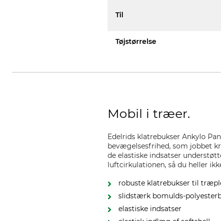
Til
Tøjstørrelse
Mobil i træer.
Edelrids klatrebukser Ankylo Pan
bevægelsesfrihed, som jobbet kræ
de elastiske indsatser understøtt
luftcirkulationen, så du heller ik
robuste klatrebukser til træp
slidstærk bomulds-polyester
elastiske indsatser