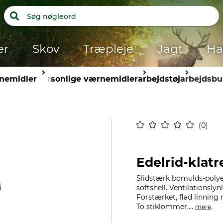
er
Skov
Træpleje
Jagt
Ha
nemidler
personlige værnemidler
arbejdstøj
arbejdsbu
0
Edelrid-klat
Slidstærk bomulds-polyes
softshell. Ventilationslyn
Forstærket, flad linnin
To stiklommer,...
.
mere