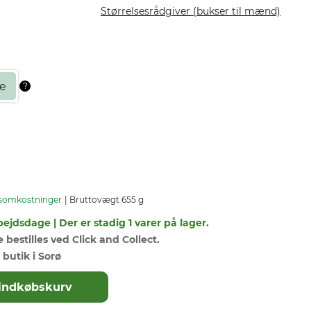
Størrelsesrådgiver (bukser til mænd)
somkostninger
Bruttovægt 655 g
bejdsdage | Der er stadig 1 varer på lager.
bestilles ved Click and Collect.
 butik i Sorø
il indkøbskurv