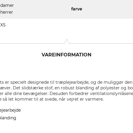
damer
farve
herrer
XS
VAREINFORMATION
ts er specielt designede til træplejearbejde, og de muliggør den
ver. Det slidstærke stof, en robust blanding af polyester og bo
er alle dine bevægelser. Desuden forbedrer ventilationslynlåsene
ke så let kommer til at svede, når vejret er varmere.
lejearbejde
blanding