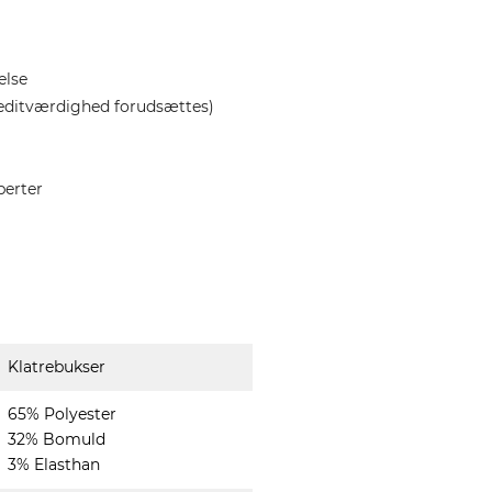
else
editværdighed forudsættes)
perter
Klatrebukser
65% Polyester
32% Bomuld
3% Elasthan