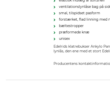
elastisk indlæg af softshell
ventilationslynlåse bag på sid
smal, tilspidset pasform
forstærket, flad linning med
bæltestropper
præformede knæ
unisex
Edelrids klatrebukser Ankylo Pa
lynlås, den ene med et stort Edel
Producentens kontaktinformati
Edelrid GmbH & Co. KG, Achener