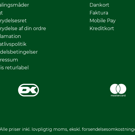
alingsmåder
Dankort
gt
Faktura
rydelsesret
Mobile Pay
rydelse af din ordre
Kreditkort
lamation
atlivspolitik
delsbetingelser
ressum
is returlabel
 Alle priser inkl. lovpligtig moms, ekskl. forsendelsesomkostning