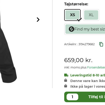
Tøjstørrelse:
XS
XL
Artikelnr.:
3194279682
659,00 kr.
inkl. moms plus
Forsendelse
Leveringstid 8-10 ar
Denne vare kan ikke 
Ikke på lager i vores
Tilføj t