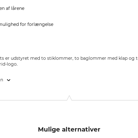
en af lårene
 mulighed for forlængelse
nts er udstyret med to stiklommer, to baglommer med klap og 
rid-logo.
on
 Weg 66, 88316 Isny, Germany, www.edelrid.com
Mulige alternativer