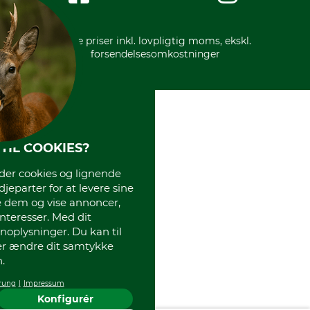
* Alle priser inkl. lovpligtig moms, ekskl.
forsendelsesomkostninger
TIL COOKIES?
r cookies og lignende
djeparter for at levere sine
e dem og vise annoncer,
interesser. Med dit
oplysninger. Du kan til
ler ændre dit samtykke
.
rung
Impressum
Konfigurér