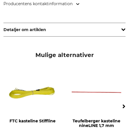
Producentens kontaktinformation
Edelrid GmbH & Co. KG, Achener Weg 66, 88316 Isny,
Germany, www.edelrid.com
Detaljer om artiklen
Mærke
produkttype
Edelrid
Kasteline
Mulige alternativer
Modelbetegnelse
Hotline
FTC kasteline Stiffline
Teufelberger kasteline
nineLINE 1,7 mm