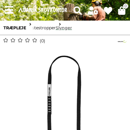
0
TRÆPLEJE
Mastestropper
Slynger
0