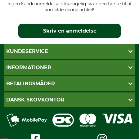
Ingen kundeanmeldelse tilgængelig. Vær den første til at
anmelde denne artikel!
Skriv en anmeldelse
KUNDESERVICE
Kontakt
INFORMATIONER
Nyhedsbrev
Cookie-indstillinger
Betalingsmåder
BETALINGSMÅDER
Fragt
Fortrydelsesret
Dankort
DANSK SKOVKONTOR
Fortrydelse af din ordre
Faktura
Reklamation
Mobile Pay
Karriere
Privatlivspolitik
Kreditkort
Messe datoer
Handelsbetingelser
Om os
Impressum
International