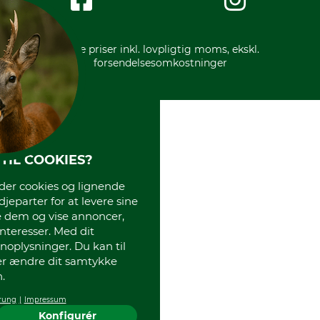
Gratis returlabel
* Alle priser inkl. lovpligtig moms, ekskl.
forsendelsesomkostninger
TIL COOKIES?
r cookies og lignende
djeparter for at levere sine
e dem og vise annoncer,
interesser. Med dit
oplysninger. Du kan til
ler ændre dit samtykke
.
rung
Impressum
Konfigurér