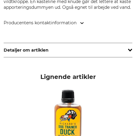
vildtkroppe. En kasteline med knude gør det lettere at kaste
apporteringsdummyen ud. Også egnet til arbejde ved vand.
Producentens kontaktinformation
Mystique s.r.o., Stefanikova 534, 02401 Kysucke Nove Mesto,
Slovakia, www.mystique-dummy.eu
Detaljer om artiklen
Mærke
produkttype
Dokken's
Apporterings-dummy
Lignende artikler
Modelbetegnelse
produktion
And
Made in USA
Producent-artikel-nr.
Vægt
T200
240 g