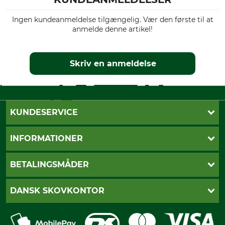
Ingen kundeanmeldelse tilgængelig. Vær den første til at
anmelde denne artikel!
Skriv en anmeldelse
KUNDESERVICE
Kontakt
INFORMATIONER
Nyhedsbrev
Cookie-indstillinger
Betalingsmåder
BETALINGSMÅDER
Fragt
Fortrydelsesret
Dankort
DANSK SKOVKONTOR
Fortrydelse af din ordre
Faktura
Reklamation
Mobile Pay
Karriere
Privatlivspolitik
Kreditkort