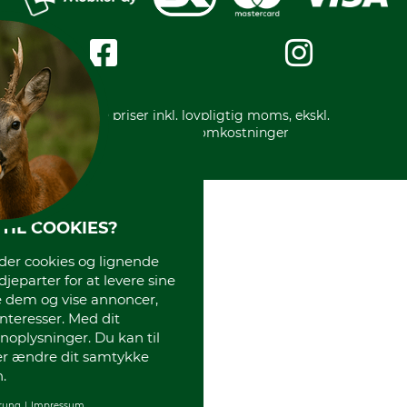
Messe datoer
Handelsbetingelser
Om os
Impressum
International
Gratis returlabel
* Alle priser inkl. lovpligtig moms, ekskl.
forsendelsesomkostninger
TIL COOKIES?
r cookies og lignende
djeparter for at levere sine
e dem og vise annoncer,
interesser. Med dit
oplysninger. Du kan til
ler ændre dit samtykke
.
rung
Impressum