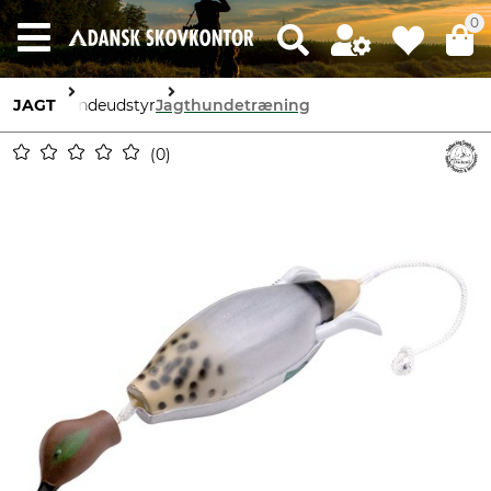
0
JAGT
Hundeudstyr
Jagthundetræning
0