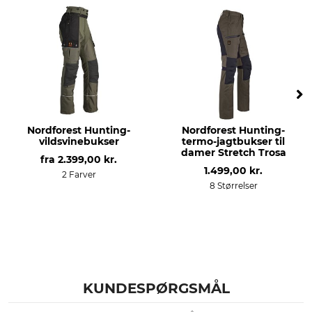
Lady Ann
65% Polyester
35% Bomuld
Stretch
Vask
57% Polyamid
40 °C nem at pleje
33% Polyester
10% Elasthan
Blegning
Tørring
Nordforest Hunting-
Nordforest Hunting-
Må ikke bleges
Tør ikke i tørretumbleren
vildsvinebukser
termo-jagtbukser til
damer Stretch Trosa
fra
2.399,00 kr.
Strygning
Professionel tekstilpleje
1.499,00 kr.
2 Farver
Strygning op til 110 °C
Ikke rørrensning
8 Størrelser
Anledning
Åndbarhed
Anstand
mellem
Jagtstok
Drivjagt
Trykjagt
KUNDESPØRGSMÅL
Egenskaber
Til