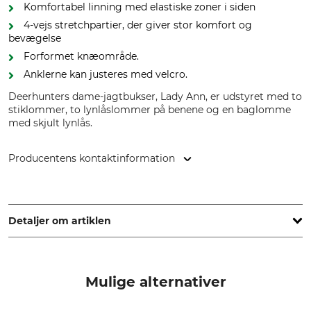
Komfortabel linning med elastiske zoner i siden
4-vejs stretchpartier, der giver stor komfort og
bevægelse
Forformet knæområde.
Anklerne kan justeres med velcro.
Deerhunters dame-jagtbukser, Lady Ann, er udstyret med to
stiklommer, to lynlåslommer på benene og en baglomme
med skjult lynlås.
Producentens kontaktinformation
DEERHUNTER K/S, Norgesvej 12, 6100 Haderslev, Denmark,
www.deerhunter.eu
Detaljer om artiklen
Mærke
produkttype
Deerhunter
Jagtbukser
Mulige alternativer
Modelbetegnelse
yderstof