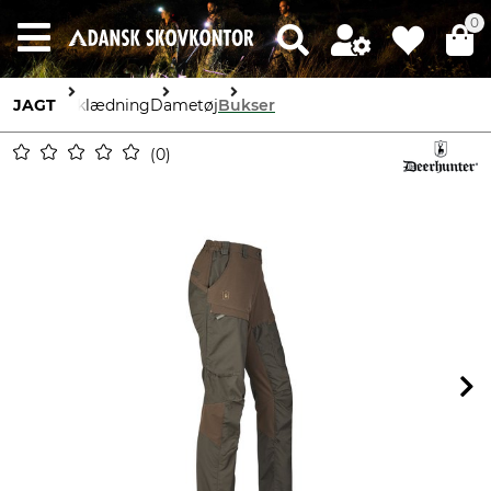
0
JAGT
Beklædning
Dametøj
Bukser
0