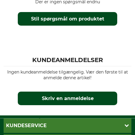
Komfortlinning
damer
Der er ingen spørgsmål endnu
Benenden kan justeres.
Stil spørgsmål om produktet
Årstid
Pasform
Efterår
regular
Forår
Miljø
Vandtæthed
Oeko-Tex
vandafvisende
KUNDEANMELDELSER
farve
Tøjstørrelse
36
Ingen kundeanmeldelse tilgængelig. Vær den første til at
deep green
anmelde denne artikel!
Skriv en anmeldelse
KUNDESERVICE