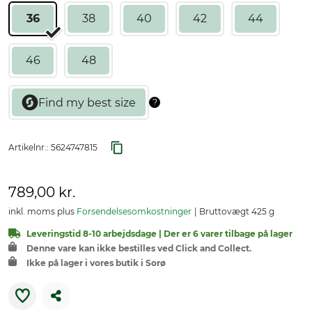
36
38
40
42
44
46
48
Artikelnr.:
5624747815
789,00 kr.
inkl. moms plus
Forsendelsesomkostninger
Bruttovægt 425 g
Leveringstid 8-10 arbejdsdage | Der er 6 varer tilbage på lager
Denne vare kan ikke bestilles ved Click and Collect.
Ikke på lager i vores butik i Sorø