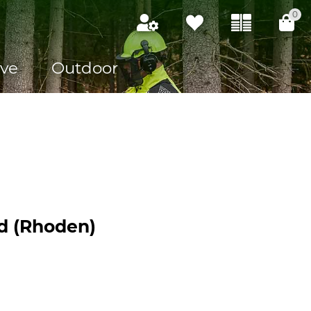
0
ve
Outdoor
d (Rhoden)