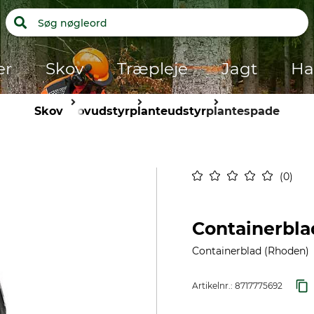
er
Skov
Træpleje
Jagt
Ha
Skov
skovudstyr
planteudstyr
plantespade
0
Containerbla
Containerblad (Rhoden)
Artikelnr.:
8717775692