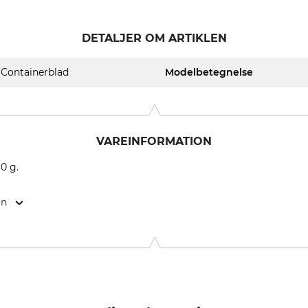
DETALJER OM ARTIKLEN
Containerblad
Modelbetegnelse
VAREINFORMATION
0 g.
on
9646 Bispingen, Germany, www.grube.de