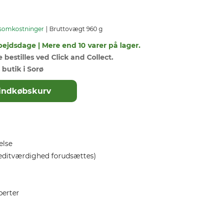
somkostninger
Bruttovægt 960 g
bejdsdage | Mere end 10 varer på lager.
bestilles ved Click and Collect.
 butik i Sorø
il indkøbskurv
else
editværdighed forudsættes)
perter