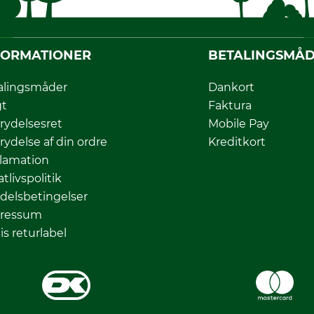
FORMATIONER
BETALINGSMÅ
alingsmåder
Dankort
gt
Faktura
rydelsesret
Mobile Pay
rydelse af din ordre
Kreditkort
lamation
atlivspolitik
delsbetingelser
ressum
is returlabel