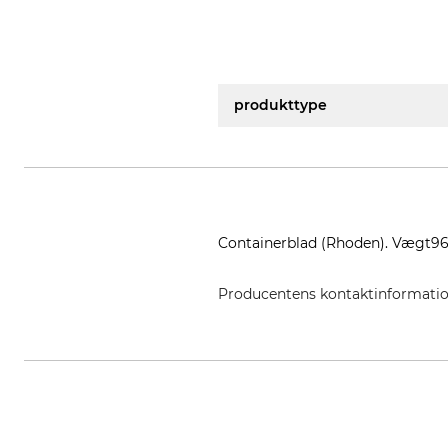
produkttype
Containerblad (Rhoden). Vægt96
Producentens kontaktinformati
Grube KG, Hützeler Damm 38, 2