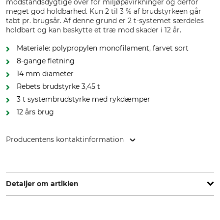
modstandsdygtige over for miljøpåvirkninger og derfor
meget god holdbarhed. Kun 2 til 3 % af brudstyrkeen går
tabt pr. brugsår. Af denne grund er 2 t-systemet særdeles
holdbart og kan beskytte et træ mod skader i 12 år.
Materiale: polypropylen monofilament, farvet sort
8-gange fletning
14 mm diameter
Rebets brudstyrke 3,45 t
3 t systembrudstyrke med rykdæmper
12 års brug
Producentens kontaktinformation
pbs Baumsicherungsprodukte GmbH, Rotebühlstr. 88B,
70178 Stuttgart, Germany, www.cobranet.de
Detaljer om artiklen
Mærke
produkttype
Cobra
Hulreb