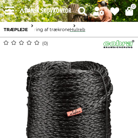
0
TRÆPLEJE
Sikring af trækrone
Hulreb
0