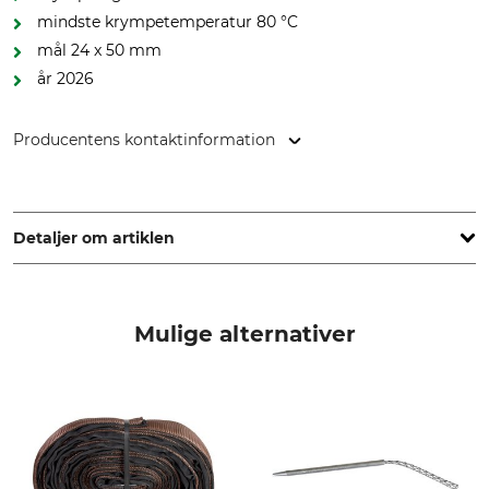
mindste krympetemperatur 80 °C
mål 24 x 50 mm
år 2026
Producentens kontaktinformation
pbs Baumsicherungsprodukte GmbH, Rotebühlstr. 88B,
70178 Stuttgart, Germany, www.cobranet.de
Detaljer om artiklen
Mærke
produkttype
Cobra
Endekappe
Mulige alternativer
Modelbetegnelse
Længde
4 t – 2026
24 mm
Bredde
50 mm