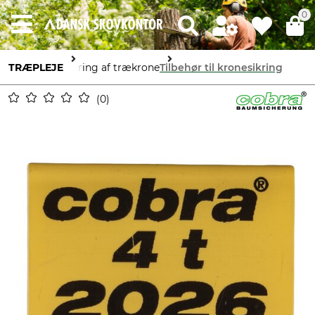
0
TRÆPLEJE
Sikring af trækrone
Tilbehør til kronesikring
0