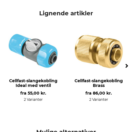
Mærke
produkttype
Cellfast
Slange
Lignende artikler
Modelbetegnelse
produktion
Spring
Made in Poland
Længde
Vægt
7,5 meter
625 g
Cellfast-slangekobling
Cellfast-slangekobling
Ideal med ventil
Brass
fra
55,00 kr.
fra
86,00 kr.
2 Varianter
2 Varianter