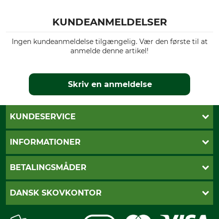
KUNDEANMELDELSER
Ingen kundeanmeldelse tilgængelig. Vær den første til at
anmelde denne artikel!
Skriv en anmeldelse
KUNDESERVICE
Kontakt
INFORMATIONER
Nyhedsbrev
Cookie-indstillinger
Betalingsmåder
BETALINGSMÅDER
Fragt
Fortrydelsesret
Dankort
DANSK SKOVKONTOR
Fortrydelse af din ordre
Faktura
Reklamation
Mobile Pay
Karriere