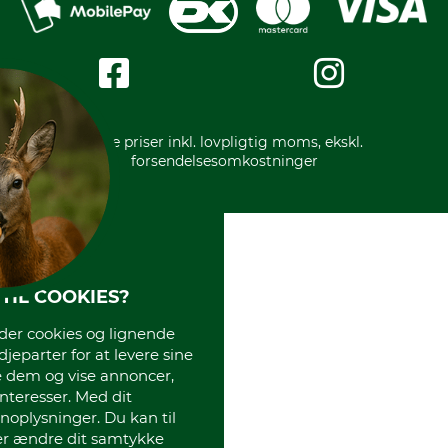
Privatlivspolitik
Kreditkort
Messe datoer
Handelsbetingelser
Om os
Impressum
International
Gratis returlabel
* Alle priser inkl. lovpligtig moms, ekskl.
forsendelsesomkostninger
TIL COOKIES?
r cookies og lignende
djeparter for at levere sine
e dem og vise annoncer,
interesser. Med dit
oplysninger. Du kan til
ler ændre dit samtykke