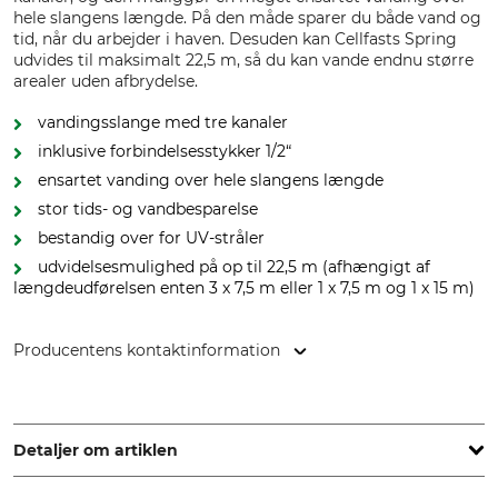
hele slangens længde. På den måde sparer du både vand og
tid, når du arbejder i haven. Desuden kan Cellfasts Spring
udvides til maksimalt 22,5 m, så du kan vande endnu større
arealer uden afbrydelse.
vandingsslange med tre kanaler
inklusive forbindelsesstykker 1/2“
ensartet vanding over hele slangens længde
stor tids- og vandbesparelse
bestandig over for UV-stråler
udvidelsesmulighed på op til 22,5 m (afhængigt af
længdeudførelsen enten 3 x 7,5 m eller 1 x 7,5 m og 1 x 15 m)
Producentens kontaktinformation
Cellfast Sp. Z.o.o., ul. Grabskiego 31, 37-450 Stalowa Wola,
Poland, www.cellfast.de
Detaljer om artiklen