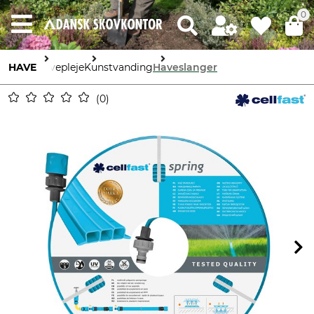
0
HAVE
Havepleje
Kunstvanding
Haveslanger
0