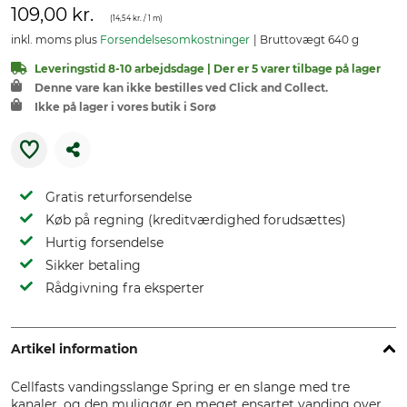
109,00 kr.
(
14,54 kr.
/ 1 m)
inkl. moms plus
Forsendelsesomkostninger
Bruttovægt 640 g
Leveringstid 8-10 arbejdsdage | Der er 5 varer tilbage på lager
Denne vare kan ikke bestilles ved Click and Collect.
Ikke på lager i vores butik i Sorø
Gratis returforsendelse
Køb på regning (kreditværdighed forudsættes)
Hurtig forsendelse
Sikker betaling
Rådgivning fra eksperter
Artikel information
Cellfasts vandingsslange Spring er en slange med tre
kanaler, og den muliggør en meget ensartet vanding over