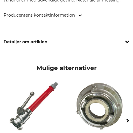
vandhaner med udvendigt gevind. Materiale af messing.
Producentens kontaktinformation
Cellfast Sp. Z.o.o., ul. Grabskiego 31, 37-450 Stalowa Wola,
Poland, www.cellfast.de
Detaljer om artiklen
Mærke
produkttype
Cellfast
Vandhanetilslutning
Mulige alternativer
Modelbetegnelse
Brass