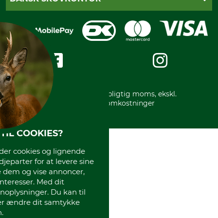
Fortrydelse af din ordre
Faktura
Reklamation
Mobile Pay
Karriere
Privatlivspolitik
Kreditkort
Messe datoer
Handelsbetingelser
Om os
Impressum
International
Gratis returlabel
* Alle priser inkl. lovpligtig moms, ekskl.
forsendelsesomkostninger
TIL COOKIES?
r cookies og lignende
djeparter for at levere sine
e dem og vise annoncer,
interesser. Med dit
oplysninger. Du kan til
ler ændre dit samtykke
.