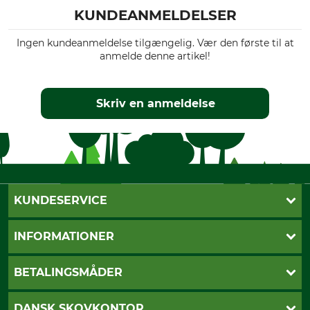
KUNDEANMELDELSER
Ingen kundeanmeldelse tilgængelig. Vær den første til at
anmelde denne artikel!
Skriv en anmeldelse
KUNDESERVICE
Kontakt
INFORMATIONER
Nyhedsbrev
Cookie-indstillinger
Betalingsmåder
BETALINGSMÅDER
Fragt
Fortrydelsesret
Dankort
DANSK SKOVKONTOR