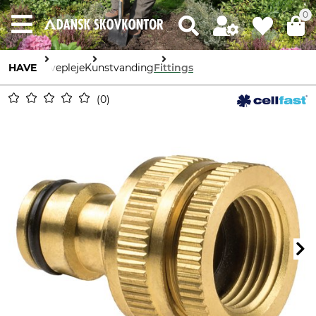
0
HAVE
Havepleje
Kunstvanding
Fittings
0