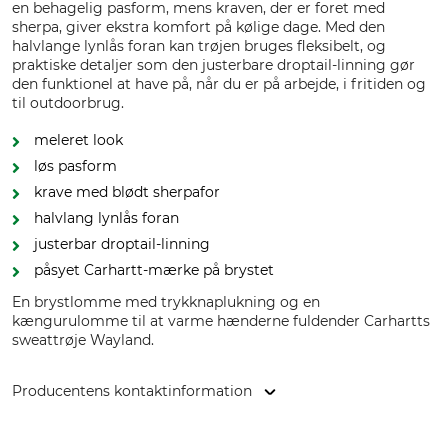
en behagelig pasform, mens kraven, der er foret med
sherpa, giver ekstra komfort på kølige dage. Med den
halvlange lynlås foran kan trøjen bruges fleksibelt, og
praktiske detaljer som den justerbare droptail-linning gør
den funktionel at have på, når du er på arbejde, i fritiden og
til outdoorbrug.
meleret look
løs pasform
krave med blødt sherpafor
halvlang lynlås foran
justerbar droptail-linning
påsyet Carhartt-mærke på brystet
En brystlomme med trykknaplukning og en
kængurulomme til at varme hænderne fuldender Carhartts
sweattrøje Wayland.
Producentens kontaktinformation
Carhartt B.V., Cruquiusweg 109D, 1019 AG Amsterdam,