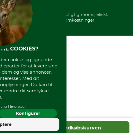
* Alle priser inkl. lovpligtig moms, ekskl.
forsendelsesomkostninger
TIL COOKIES?
r cookies og lignende
djeparter for at levere sine
e dem og vise annoncer,
interesser. Med dit
oplysninger. Du kan til
ler ændre dit samtykke
.
rung
Impressum
Konfigurér
4
ptere
Læg i indkøbskurven
God