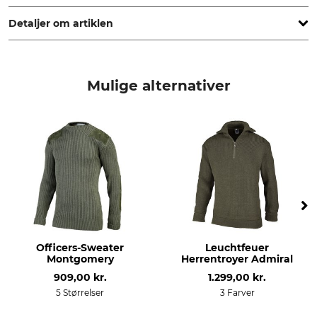
Netherlands, www.carhartt.com
Detaljer om artiklen
Mærke
produkttype
Carhartt
Troyer
Mulige alternativer
Modelbetegnelse
yderstof
Wayland
100% Polyester
Vask
Blegning
30 °C kulørt vask
Må ikke bleges
Tørring
Strygning
Skånsom tørring op til 60 °C
Strygning op til 110 °C
Professionel tekstilpleje
Til
Officers-Sweater
Leuchtfeuer
Ikke rørrensning
herrer
Montgomery
Herrentroyer Admiral
909,00 kr.
1.299,00 kr.
farve
Tøjstørrelse
5 Størrelser
3 Farver
forestry green
XL