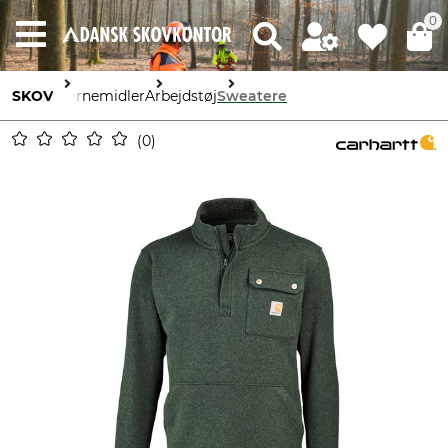
0
SKOV
Værnemidler
Arbejdstøj
Sweatere
0