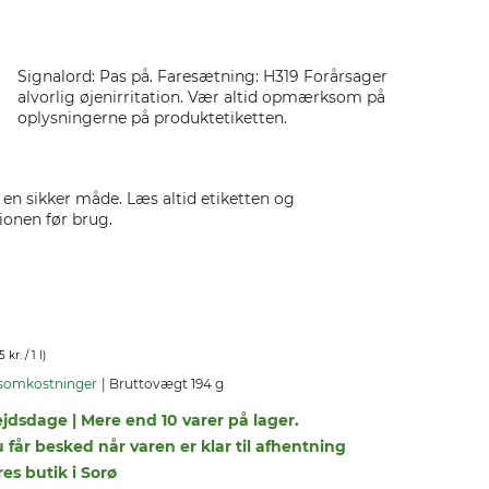
Signalord: Pas på. Faresætning: H319 Forårsager
alvorlig øjenirritation. Vær altid opmærksom på
oplysningerne på produktetiketten.
 en sikker måde. Læs altid etiketten og
onen før brug.
5 kr.
/ 1 l)
somkostninger
Bruttovægt 194 g
ejdsdage | Mere end 10 varer på lager.
u får besked når varen er klar til afhentning
res butik i Sorø