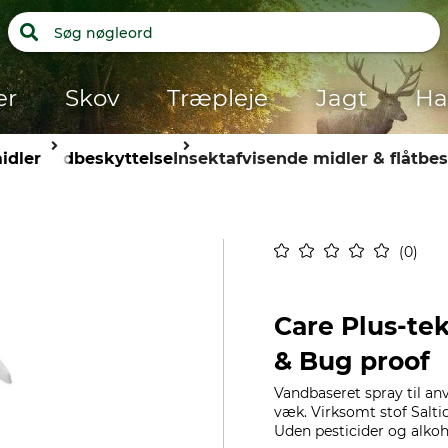
er
Skov
Træpleje
Jagt
Ha
idler
hudbeskyttelse
Insektafvisende midler & flåtbes
0
Care Plus-tek
& Bug proof
Vandbaseret spray til anv
væk. Virksomt stof Saltid
Uden pesticider og alkoho