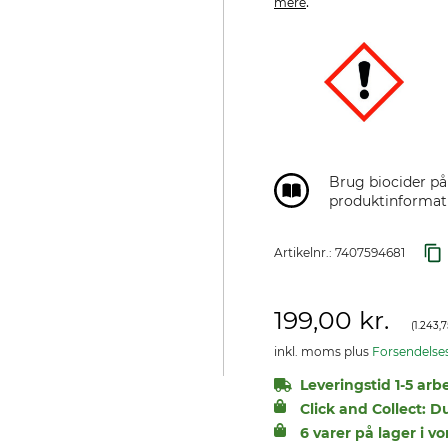
.
mere
Brug biocider på
produktinformati
Artikelnr.:
7407594681
199,00 kr.
(
1.243,7
inkl. moms plus
Forsendelse
Leveringstid 1-5 arb
Click and Collect: D
6 varer på lager i vo