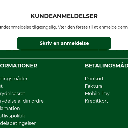
KUNDEANMELDELSER
ndeanmeldelse tilgængelig. Vær den første til at anmelde denne
Skriv en anmeldelse
FORMATIONER
BETALINGSMÅ
alingsmåder
Dankort
gt
Faktura
rydelsesret
Mobile Pay
rydelse af din ordre
Kreditkort
lamation
atlivspolitik
delsbetingelser