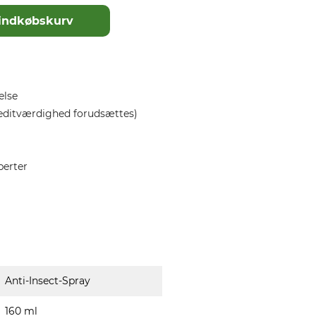
il indkøbskurv
else
editværdighed forudsættes)
perter
Anti-Insect-Spray
160 ml