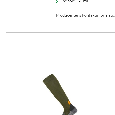
indhold 160 ml
Producentens kontaktinformati
Tropenzorg B.V., De Huchtstraat 