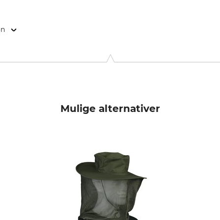
on
14, 1327 EE Almere, Netherlands, www.careplus.eu
Mulige alternativer