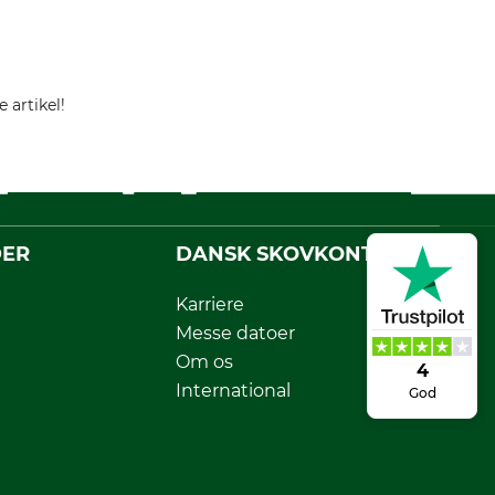
 artikel!
DER
DANSK SKOVKONTOR
Karriere
Messe datoer
Om os
4
International
God