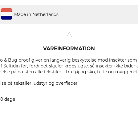
Made in Netherlands
VAREINFORMATION
to & Bug proof giver en langvarig beskyttelse mod insekter som
f Saltidin for, fordi det skjuler kropslugte, så insekter ikke bider e
delse på næsten alle tekstiler – fra tøj og sko, telte og myggenet 
se på tekstiler, udstyr og overflader
 90 dage