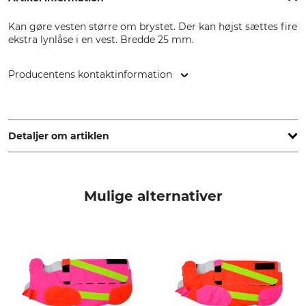
Kan gøre vesten større om brystet. Der kan højst sættes fire
ekstra lynlåse i en vest. Bredde 25 mm.
Producentens kontaktinformation
Herstal SA (Herstal Group), Voie de Liège 33, 4040 Herstal,
Belgium, www.herstalgroup.com
Detaljer om artiklen
Mærke
produkttype
Browning
Lynlås-sæt
Mulige alternativer
Modelbetegnelse
Til hunde-sikkerhedsveste fra
siden 2019