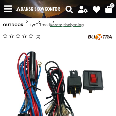
0
OUTDOOR
Udstyr
Offroad
Køretøjsbelysning
0