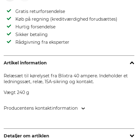
Gratis returforsendelse
Køb på regning (kreditværdighed forudsættes)
Hurtig forsendelse
Sikker betaling
Rådgivning fra eksperter
Artikel information
Relæsæt til kørelyset fra Blixtra 40 ampere. Indeholder et
ledningssæt, relæ, 15A-sikring og kontakt.
Vægt 240 g
Producentens kontaktinformation
Shin Yuh Cherng Europe AB, Verkstadsgatan 2b, 263 39
Höganäs, Sweden, www.blixtra.eu
Detaljer om artiklen