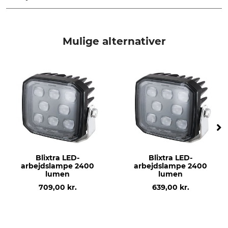
Mærke
produkttype
Blixtra
Relæsæt
Mulige alternativer
Modelbetegnelse
Vægt
40 amp
240 g
Blixtra LED-
Blixtra LED-
arbejdslampe 2400
arbejdslampe 2400
lumen
lumen
709,00 kr.
639,00 kr.