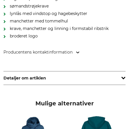
sømandstrøjekrave
lynlås med vindstop og hagebeskytter
manchetter med tommelhul
krave, manchetter og linning i formstabil ribstrik
broderet logo
Producentens kontaktinformation
Bergans Outdoor GmbH, Nordportbogen 1, 22848
Norderstedt, Germany, www.bergans.com
Detaljer om artiklen
Mærke
produkttype
Bergans
Pullover
Mulige alternativer
Modelbetegnelse
yderstof
Ulriken Jumper
100% Uld
Vask
Blegning