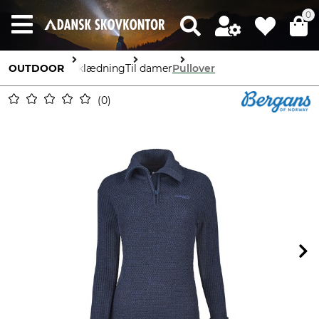
0
OUTDOOR
Beklædning
Til damer
Pullover
0