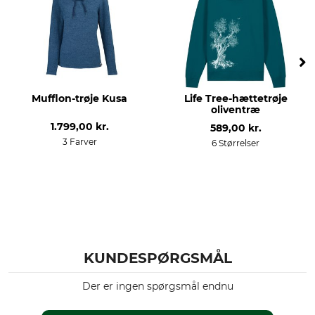
30 °C finvask/uldvask
Må ikke bleges
Tørring
Strygning
Tør ikke i tørretumbleren
Strygning op til 110 °C
Professionel tekstilpleje
Til
Mufflon-trøje Kusa
Life Tree-hættetrøje
Ikke rørrensning
damer
oliventræ
1.799,00 kr.
589,00 kr.
Pasform
farve
3 Farver
6 Størrelser
regular
navy blue
Tøjstørrelse
L
KUNDESPØRGSMÅL
Der er ingen spørgsmål endnu