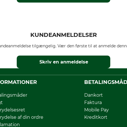
KUNDEANMELDELSER
ndeanmeldelse tilgængelig. Vær den første til at anmelde denne
Skriv en anmeldelse
FORMATIONER
BETALINGSMÅ
alingsmåder
Dankort
gt
Faktura
rydelsesret
Mobile Pay
rydelse af din ordre
Kreditkort
lamation