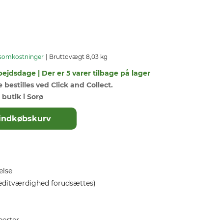
somkostninger
Bruttovægt 8,03 kg
bejdsdage | Der er 5 varer tilbage på lager
bestilles ved Click and Collect.
 butik i Sorø
il indkøbskurv
else
editværdighed forudsættes)