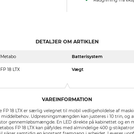
Rådgivning fra eks
DETALJER OM ARTIKLEN
Metabo
Batterisystem
FP 18 LTX
Vægt
VAREINFORMATION
 FP 18 LTX er særlig velegnet til mobil vedligeholdelse af maski
 middelbehov. Udpresningsmængden kan justeres i 10 trin, og 
 stor gennemløbsmængde. En LED direkte på kabinettet og en me
tabos FP 18 LTX kan påfyldes med almindelige 400 g-stikpatroner
l sikrer samtidig en konstant fremgang i arbejdet. Leveres uopf