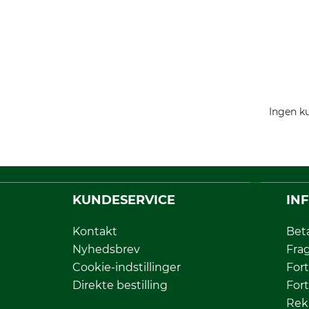
Ingen ku
KUNDESERVICE
IN
Kontakt
Bet
Nyhedsbrev
Fra
Cookie-indstillinger
Fort
Direkte bestilling
Fort
Rek