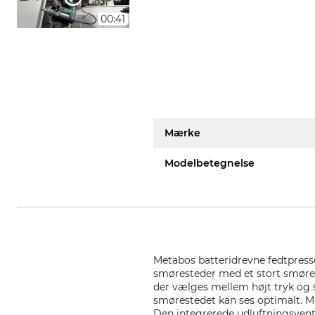
00:41
Mærke
Modelbetegnelse
Metabos batteridrevne fedtpresse
smøresteder med et stort smøre
der vælges mellem højt tryk og
smørestedet kan ses optimalt. Me
Den integrerede udluftningsventi