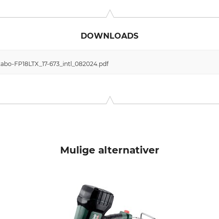
o-Allee 1, 72622 Nürtingen, Germany, www.metabo.de
DOWNLOADS
abo-FP18LTX_17-673_intl_082024.pdf
Mulige alternativer