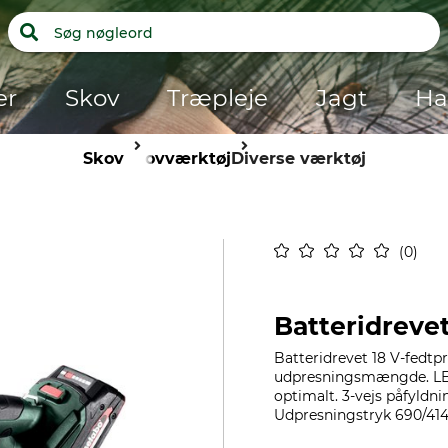
er
Skov
Træpleje
Jagt
Ha
Skov
Skovværktøj
Diverse værktøj
0
Batteridreve
Batteridrevet 18 V-fedtpr
udpresningsmængde. LED
optimalt. 3-vejs påfyldni
Udpresningstryk 690/414.