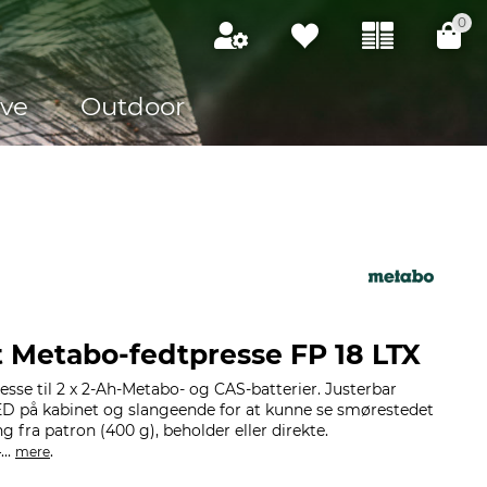
0
ve
Outdoor
t Metabo-fedtpresse FP 18 LTX
esse til 2 x 2-Ah-Metabo- og CAS-batterier. Justerbar
 på kabinet og slangeende for at kunne se smørestedet
ng fra patron (400 g), beholder eller direkte.
..
.
mere