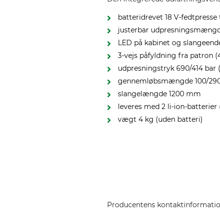
batteridrevet 18 V-fedtpresse
justerbar udpresningsmæng
LED på kabinet og slangeende
3-vejs påfyldning fra patron (
udpresningstryk 690/414 bar (
gennemløbsmængde 100/290 g
slangelængde 1200 mm
leveres med 2 li-ion-batterier
vægt 4 kg (uden batteri)
Producentens kontaktinformati