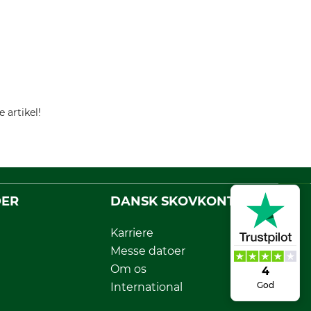
 artikel!
DER
DANSK SKOVKONTOR
Karriere
Messe datoer
Om os
4
God
International