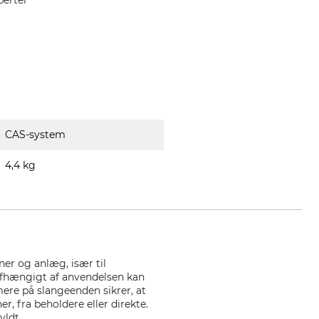
perter
CAS-system
4,4 kg
ner og anlæg, især til
afhængigt af anvendelsen kan
re på slangeenden sikrer, at
, fra beholdere eller direkte.
yldt.