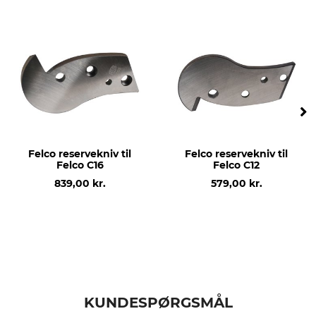
Modelbetegnelse
produktion
til Pradines P16.
Made in France
Felco reservekniv til
Felco reservekniv til
Felco C16
Felco C12
839,00 kr.
579,00 kr.
KUNDESPØRGSMÅL