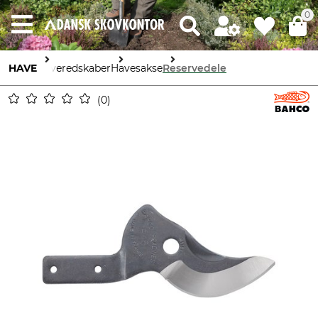
0
HAVE
Haveredskaber
Havesakse
Reservedele
0