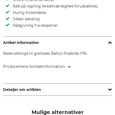
Køb på regning (kreditværdighed forudsættes)
Hurtig forsendelse
Sikker betaling
Rådgivning fra eksperter
Artikel information
Reserveklinge til grensaks Bahco Pradines P16.
Producentens kontaktinformation
SNA Europe, Allée Rosa Luxembourg, 95610 Eragny-sur-Oise,
France, www.bahco.com
Detaljer om artiklen
Mærke
produkttype
Bahco
Reserveskær
Mulige alternativer