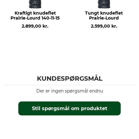
Horisontaltrådenes
Over- og
diameter
undertrådsdiameter
1,6 mm
2 mm
Kraftigt knudeflet
Tungt knudeflet
Prairie-Lourd 140-11-15
Prairie-Lourd
Zinkbelægning
Trækstyrke horisontaltråde
2.899,00 kr.
2.599,00 kr.
200 g/m²
1100 N/mm²
Trækstyrke over- og
hegnhøjde
undertråde
160 cm
1200 N/mm²
produktion
Rullelængde
Made in Poland
50 meter
KUNDESPØRGSMÅL
Der er ingen spørgsmål endnu
Stil spørgsmål om produktet