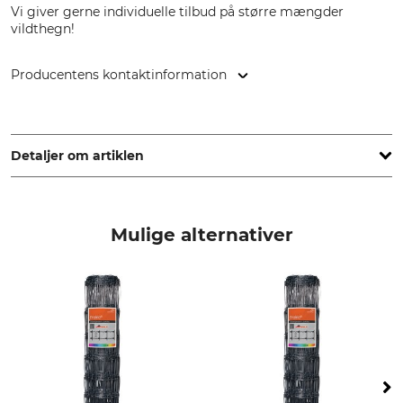
Vi giver gerne individuelle tilbud på større mængder
vildthegn!
Producentens kontaktinformation
ArcelorMittal SA, 24-26 Bd d'Avranches, 1160 Luxembourg,
Luxembourg, www.corporate.arcelormittal.com
Detaljer om artiklen
Mærke
produkttype
ArcelorMittal
Vildthegn
Mulige alternativer
Modelbetegnelse
Antal horisontale tråde
160/20/15 knudeflettet hegn
20
Antal vertikale tråde.
Horisontaltrådenes afstand
nedefra og op
15 cm
10 x 5 cm 6 x 10 cm 2 x 15 cm
1 x 20 cm