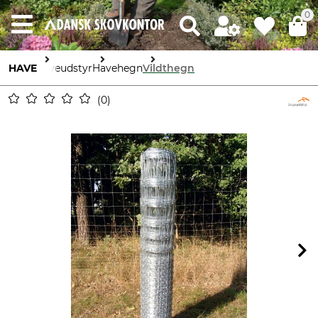
0
HAVE
haveudstyr
Havehegn
Vildthegn
0