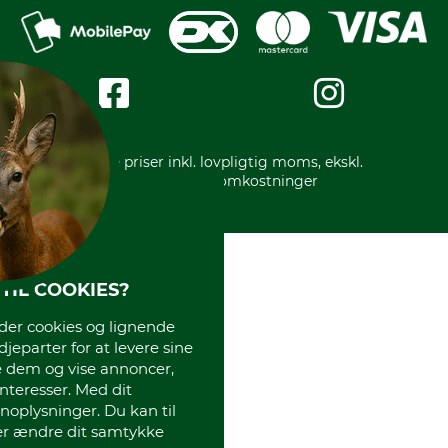
Reklamation
Mobile Pay
Karriere
Privatlivspolitik
Kreditkort
Messe datoer
Handelsbetingelser
Om os
Impressum
International
Gratis returlabel
* Alle priser inkl. lovpligtig moms, ekskl.
forsendelsesomkostninger
TIL COOKIES?
r cookies og lignende
djeparter for at levere sine
e dem og vise annoncer,
interesser. Med dit
oplysninger. Du kan til
ler ændre dit samtykke