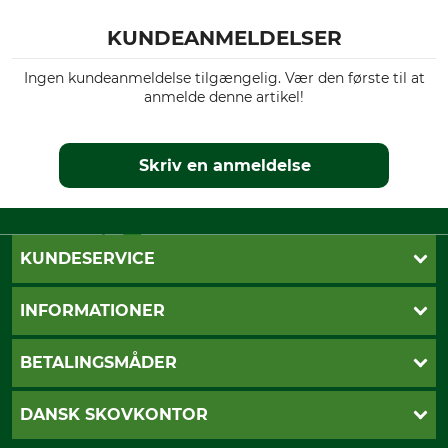
KUNDEANMELDELSER
Ingen kundeanmeldelse tilgængelig. Vær den første til at
anmelde denne artikel!
Skriv en anmeldelse
KUNDESERVICE
Kontakt
INFORMATIONER
Nyhedsbrev
Cookie-indstillinger
Betalingsmåder
BETALINGSMÅDER
Fragt
Fortrydelsesret
Dankort
DANSK SKOVKONTOR
Fortrydelse af din ordre
Faktura