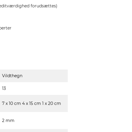
editværdighed forudsættes)
perter
Vildthegn
13
7 x 10 cm 4 x 15 cm 1 x 20 cm
2 mm