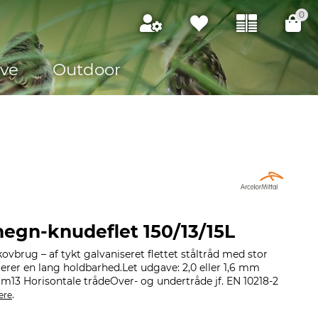
0
ve
Outdoor
hegn-knudeflet 150/13/15L
kovbrug – af tykt galvaniseret flettet ståltråd med stor
erer en lang holdbarhed.Let udgave: 2,0 eller 1,6 mm
m13 Horisontale trådeOver- og undertråde jf. EN 10218-2
.
ere