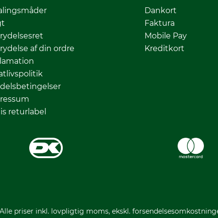
alingsmåder
Dankort
gt
Faktura
rydelsesret
Mobile Pay
rydelse af din ordre
Kreditkort
lamation
atlivspolitik
delsbetingelser
ressum
is returlabel
 Alle priser inkl. lovpligtig moms, ekskl. forsendelsesomkostning