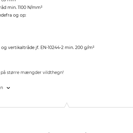
 tråd min. 1100 N/mm²
edefra og op:
og vertikaltråde jf. EN-10244-2 min. 200 g/m²
ud på større mængder vildthegn!
on
vranches, 1160 Luxembourg, Luxembourg, www.corporate.arcelorm