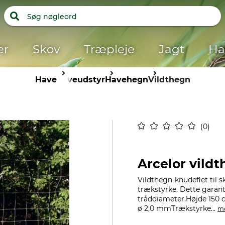
er
Skov
Træpleje
Jagt
Ha
Have
haveudstyr
Havehegn
Vildthegn
0
Arcelor vildt
Vildthegn-knudeflet til s
trækstyrke. Dette garant
tråddiameter.Højde 150 c
ø 2,0 mmTrækstyrke...
m