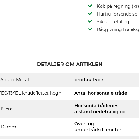
Køb på regning (kr
Hurtig forsendelse
Sikker betaling
Rådgivning fra eks
DETALJER OM ARTIKLEN
ArcelorMittal
produkttype
150/13/15L knudeflettet hegn
Antal horisontale tråde
Horisontaltrådenes
15 cm
afstand nedefra og op
Over- og
1,6 mm
undertrådsdiameter