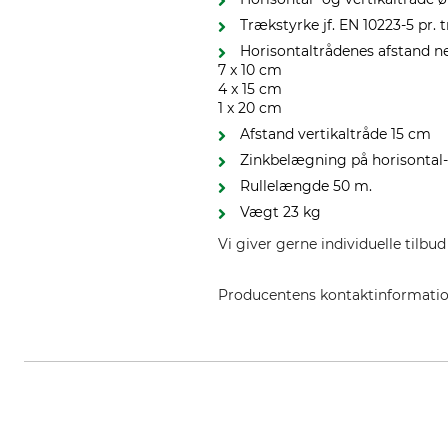
Trækstyrke jf. EN 10223-5 pr.
Horisontaltrådenes afstand n
7 x 10 cm
4 x 15 cm
1 x 20 cm
Afstand vertikaltråde 15 cm
Zinkbelægning på horisontal- 
Rullelængde 50 m.
Vægt 23 kg
Vi giver gerne individuelle tilb
Producentens kontaktinformati
ArcelorMittal SA, 24-26 Bd d'A