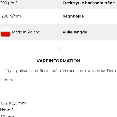
200 g/m²
Trækstyrke horisontaltråde
1200 N/mm²
hegnhøjde
Made in Poland
Rullelængde
VAREINFORMATION
– af tykt galvaniseret flettet ståltråd med stor trækstyrke. Det
ddiameter.
0218-2 ø 2,0 mm
0 N/mm²
ø 1,6 mm