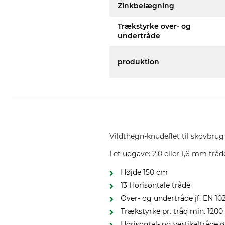
Zinkbelægning
Trækstyrke over- og
undertråde
produktion
Vildthegn-knudeflet til skovbrug 
Let udgave: 2,0 eller 1,6 mm trå
Højde 150 cm
13 Horisontale tråde
Over- og undertråde jf. EN 1
Trækstyrke pr. tråd min. 120
Horisontal- og vertikaltråde 