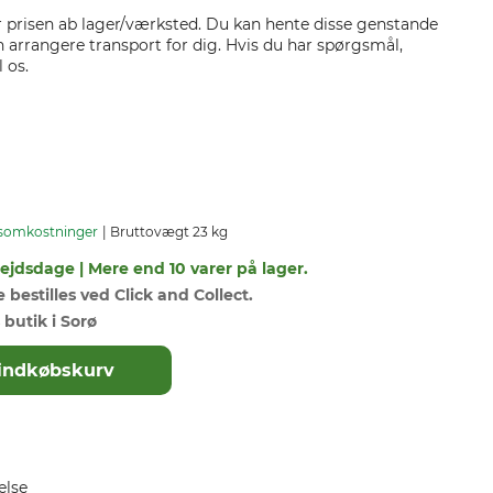
er prisen ab lager/værksted. Du kan hente disse genstande
kan arrangere transport for dig. Hvis du har spørgsmål,
 os.
somkostninger
Bruttovægt 23 kg
bejdsdage | Mere end 10 varer på lager.
bestilles ved Click and Collect.
 butik i Sorø
il indkøbskurv
else