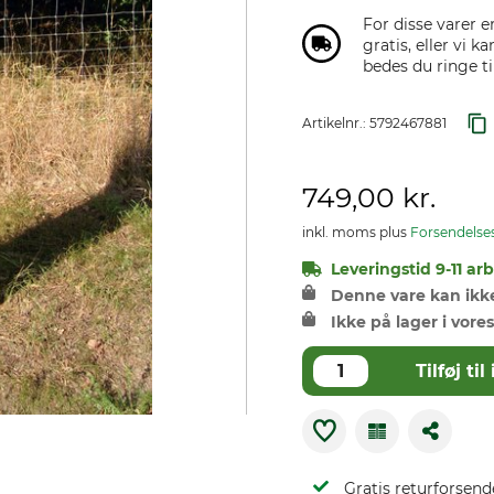
For disse varer 
gratis, eller vi 
bedes du ringe til
Artikelnr.:
5792467881
749,00 kr.
inkl. moms plus
Forsendelse
Leveringstid 9-11 ar
Denne vare kan ikke 
Ikke på lager i vores
Tilføj t
Gratis returforsend