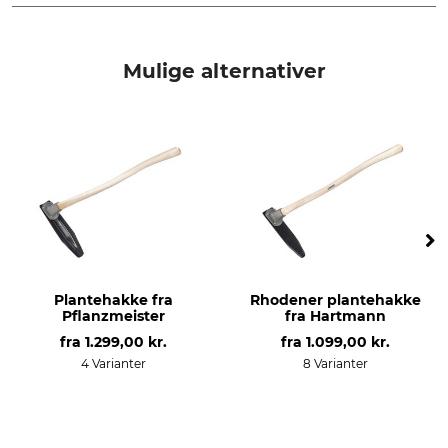
produkttype
Modelbetegnelse
Flange
til plantehakkerne fra Rhoden
Mulige alternativer
og Pflanzmeister aluminium
produktion
Made in Germany
Plantehakke fra
Rhodener plantehakke
Pflanzmeister
fra Hartmann
fra
1.299,00 kr.
fra
1.099,00 kr.
4 Varianter
8 Varianter