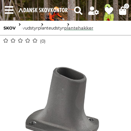
0
SKOV
skovudstyr
planteudstyr
plantehakker
0