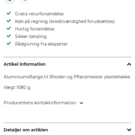
Gratis returforsendelse
Køb på regning (kreditværdighed forudsættes)
Hurtig forsendelse
Sikker betaling
Rådgivning fra eksperter
Artikel information
Aluminiumsflange til Rhoden og Pflanzmeister plantehakke.
Vægt 1080 g
Producentens kontaktinformation
Grube KG, Hützeler Damm 38, 29646 Bispingen, Germany,
www.grube.de
Detaljer om artiklen