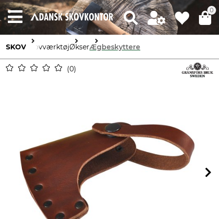
0
SKOV
Skovværktøj
Økser
Ægbeskyttere
0