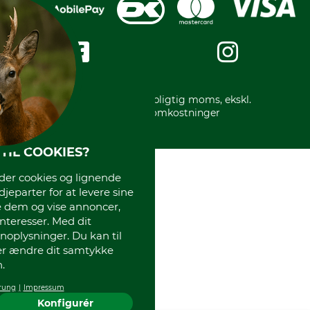
Privatlivspolitik
Kreditkort
Messe datoer
Handelsbetingelser
Om os
Impressum
International
Gratis returlabel
* Alle priser inkl. lovpligtig moms, ekskl.
forsendelsesomkostninger
TIL COOKIES?
r cookies og lignende
djeparter for at levere sine
e dem og vise annoncer,
interesser. Med dit
oplysninger. Du kan til
ler ændre dit samtykke
.
rung
Impressum
Konfigurér