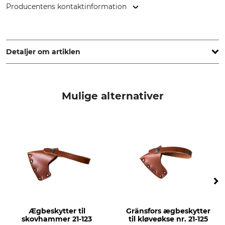
Producentens kontaktinformation
Svalan Logistik AB, Gärdsgårdsvägen 2, 831 77 Östersund,
Sweden, www.gransforsbruk.com
Detaljer om artiklen
Mærke
produkttype
Gränsfors
Ægbeskytter
Mulige alternativer
produktion
Made in Sweden
Ægbeskytter til
Gränsfors ægbeskytter
skovhammer 21-123
til kløveøkse nr. 21-125