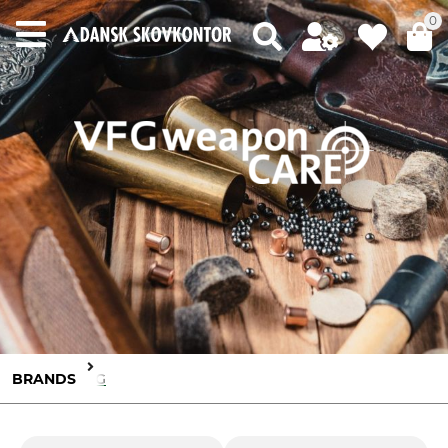
0
BRANDS
VFG