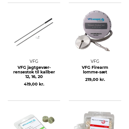
VFG
VFG
VFG jagtgevær-
VFG Firearm
rensestok til kaliber
lomme-sæt
12, 16, 20
219,00 kr.
419,00 kr.