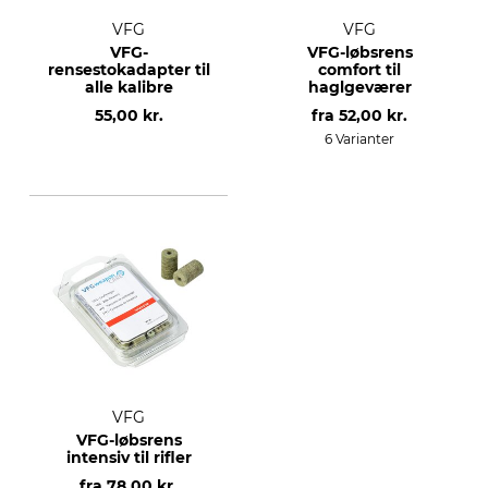
VFG
VFG
VFG-
VFG-løbsrens
rensestokadapter til
comfort til
alle kalibre
haglgeværer
55,00 kr.
fra
52,00 kr.
6 Varianter
VFG
VFG-løbsrens
intensiv til rifler
fra
78,00 kr.