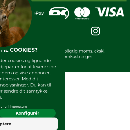
Reklamation
Mobile Pay
Karriere
Privatlivspolitik
Kreditkort
Messe datoer
Handelsbetingelser
Om os
Impressum
International
Gratis returlabel
TIL COOKIES?
* Alle priser inkl. lovpligtig moms, ekskl.
forsendelsesomkostninger
r cookies og lignende
djeparter for at levere sine
e dem og vise annoncer,
interesser. Med dit
oplysninger. Du kan til
ler ændre dit samtykke
.
rung
Impressum
Konfigurér
4
ptere
God