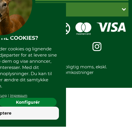
Fortrydelsesret
Dankort
DANSK SKOVKONTOR
Fortrydelse af din ordre
Faktura
Reklamation
Mobile Pay
Karriere
Privatlivspolitik
Kreditkort
Messe datoer
Handelsbetingelser
Om os
TIL COOKIES?
Impressum
International
Gratis returlabel
r cookies og lignende
djeparter for at levere sine
e dem og vise annoncer,
* Alle priser inkl. lovpligtig moms, ekskl.
interesser. Med dit
forsendelsesomkostninger
oplysninger. Du kan til
ler ændre dit samtykke
.
rung
Impressum
Konfigurér
4
ptere
God