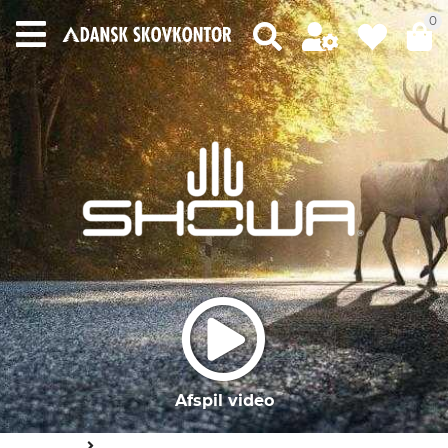
0
Afspil video