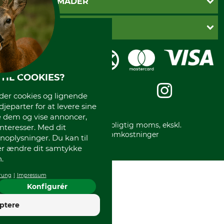
BETALINGSMÅDER
Fragt
Fortrydelsesret
Dankort
DANSK SKOVKONTOR
Fortrydelse af din ordre
Faktura
Reklamation
Mobile Pay
Karriere
Privatlivspolitik
Kreditkort
Messe datoer
Handelsbetingelser
Om os
TIL COOKIES?
Impressum
International
Gratis returlabel
r cookies og lignende
djeparter for at levere sine
e dem og vise annoncer,
* Alle priser inkl. lovpligtig moms, ekskl.
interesser. Med dit
forsendelsesomkostninger
oplysninger. Du kan til
ler ændre dit samtykke
.
rung
Impressum
Konfigurér
4
ptere
God