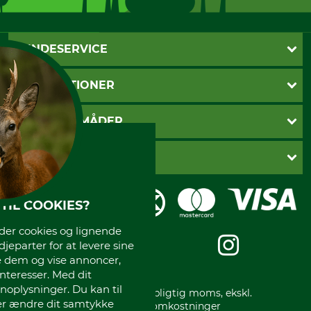
KUNDESERVICE
Kontakt
INFORMATIONER
Nyhedsbrev
Cookie-indstillinger
Betalingsmåder
BETALINGSMÅDER
Fragt
Fortrydelsesret
Dankort
DANSK SKOVKONTOR
Fortrydelse af din ordre
Faktura
Reklamation
Mobile Pay
Karriere
Privatlivspolitik
Kreditkort
TIL COOKIES?
Messe datoer
Handelsbetingelser
Om os
r cookies og lignende
Impressum
International
djeparter for at levere sine
Gratis returlabel
e dem og vise annoncer,
interesser. Med dit
oplysninger. Du kan til
* Alle priser inkl. lovpligtig moms, ekskl.
ler ændre dit samtykke
forsendelsesomkostninger