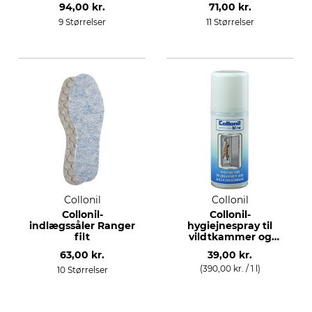
94,00 kr.
71,00 kr.
9 Størrelser
11 Størrelser
Collonil
Collonil
Collonil-
Collonil-
indlægssåler Ranger
hygiejnespray til
filt
vildtkammer og
køleskab
63,00 kr.
39,00 kr.
(390,00 kr. / 1 l)
10 Størrelser