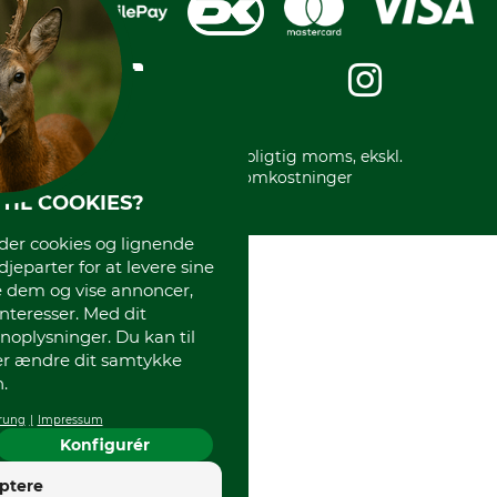
Privatlivspolitik
Kreditkort
Messe datoer
Handelsbetingelser
Om os
Impressum
International
Gratis returlabel
* Alle priser inkl. lovpligtig moms, ekskl.
forsendelsesomkostninger
TIL COOKIES?
r cookies og lignende
djeparter for at levere sine
e dem og vise annoncer,
interesser. Med dit
oplysninger. Du kan til
ler ændre dit samtykke
.
rung
Impressum
Konfigurér
4
ptere