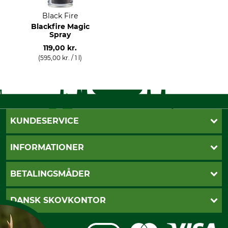
Black Fire
Blackfire Magic
Spray
119,00 kr.
(595,00 kr. / 1 l)
KUNDESERVICE
Kontakt
INFORMATIONER
Nyhedsbrev
Cookie-indstillinger
Betalingsmåder
BETALINGSMÅDER
Fragt
Fortrydelsesret
Dankort
DANSK SKOVKONTOR
Fortrydelse af din ordre
Faktura
Reklamation
Mobile Pay
Karriere