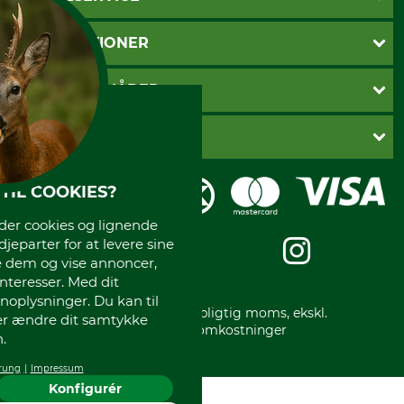
Kontakt
INFORMATIONER
Nyhedsbrev
Cookie-indstillinger
Betalingsmåder
BETALINGSMÅDER
Fragt
Fortrydelsesret
Dankort
DANSK SKOVKONTOR
Fortrydelse af din ordre
Faktura
Reklamation
Mobile Pay
Karriere
TIL COOKIES?
Privatlivspolitik
Kreditkort
Messe datoer
Handelsbetingelser
Om os
r cookies og lignende
Impressum
International
djeparter for at levere sine
Gratis returlabel
e dem og vise annoncer,
interesser. Med dit
oplysninger. Du kan til
* Alle priser inkl. lovpligtig moms, ekskl.
ler ændre dit samtykke
forsendelsesomkostninger
.
rung
Impressum
Konfigurér