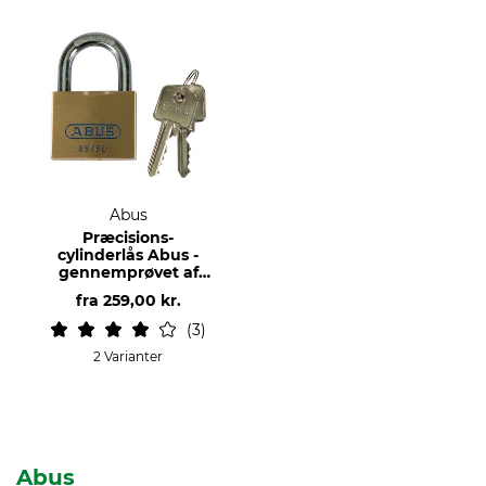
Abus
Præcisions-
cylinderlås Abus -
gennemprøvet af
flere millioner
fra
259,00 kr.
brugere
3
2 Varianter
Abus