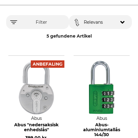
Filter
Relevans
5 gefundene Artikel
ANBEFALING
Abus
Abus
Abus "nedersaksisk
Abus-
enhedslås"
aluminiumtallås
144/30
399,00 kr.